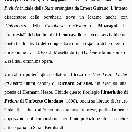
Prelude
iniziale della
Suite
arrangiata da Ernest Guiraud. L’intento
dissacratore della borghesia trova un legame anche con
l’
Intermezzo
della
Cavalleria rusticana
di
Mascagni
. La
“francesità” dei due brani di
Leoncavallo
è invece ravvisabile nel
contesto di attività del compositore e nel soggetto delle opere da
cui sono tratti: il
Valzer
di Musetta da
La Bohème
e la nota aria di
Zazà dall’omonima opera.
Un salto riporterà gli ascoltatori al terzo dei
Vier Letzte Lieder
(“Quattro ultimi canti”) di
Richard Strauss
, un
Lied
su una
poesia di Hermann Hesse. Chiude questo florilegio
l’
Interludio
di
Fedora
di Umberto Giordano
(1898), opera su libretto di Arturo
Colautti, ispirato all’omonimo dramma francese, particolarmente
apprezzato dal compositore per l’interpretazione della celebre
attrice parigina Sarah Bernhardt.