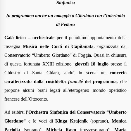
Sinfonica
In programma anche un omaggio a Giordano con l’Interludio
di Fedora
Galà lirico – orchestrale
per il penultimo appuntamento della
rassegna
Musica nelle Corti di Capitanata
, organizzata dal
Conservatorio “Umberto Giordano” di Foggia. Quasi in chiusura
di questa fortunata XXIII edizione,
giovedì 18 luglio
presso il
Chiostro di Santa Chiara, andrà in scena un
concerto
caratterizzato dalla cosiddetta
francité
del programma
, che
propone alcuni brani legati all’eterogeneo mondo operistico
francese dell’Ottocento.
Ad esibirsi l’
Orchestra Sinfonica del Conservatorio “Umberto
Giordano”
e le voci di
Kinga Krajenik
(soprano),
Monica
Paciolla
(soprano),
Michela Rago
(mezzosoprano),
Maria