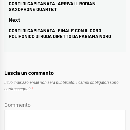
articoli
CORTI DI CAPITANATA: ARRIVA IL RODIAN
Previous
SAXOPHONE QUARTET
post:
Next
CORTI DI CAPITANATA: FINALE CON IL CORO
Next
POLIFONICO DI RUDA DIRETTO DA FABIANA NORO
post:
Lascia un commento
Il tuo indirizzo email non sarà pubblicato.
I campi obbligatori sono
contrassegnati
*
Commento