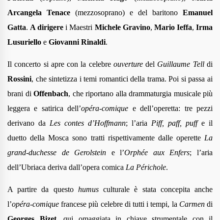
Arcangela Tenace
(mezzosoprano) e del baritono
Emanuel
Gatta
.
A dirigere
i Maestri
Michele Gravino
,
Mario Ieffa
,
Irma
Lusuriello
e
Giovanni Rinaldi
.
Il concerto si apre con la celebre
ouverture
del
Guillaume Tell
di
Rossini
, che sintetizza i temi romantici della trama. Poi si passa ai
brani di
Offenbach
, che riportano alla drammaturgia musicale più
leggera e satirica dell’
opéra-comique
e dell’operetta: tre pezzi
derivano da
Les contes d’Hoffmann
; l’aria
Piff, paff, puff
e il
duetto della Mosca sono tratti rispettivamente dalle operette
La
grand-duchesse de Gerolstein
e l’
Orphée aux Enfers
; l’aria
dell’Ubriaca deriva dall’opera comica
La Périchole
.
A partire da questo
humus
culturale è stata concepita anche
l’
opéra-comique
francese più celebre di tutti i tempi, la
Carmen
di
Georges Bizet
, qui omaggiata in chiave strumentale con il