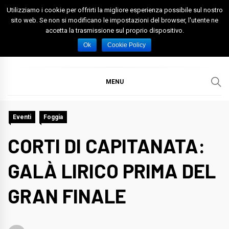
Skip
Utilizziamo i cookie per offrirti la migliore esperienza possibile sul nostro
to
sito web. Se non si modificano le impostazioni del browser, l'utente ne
accetta la trasmissione sul proprio dispositivo.
content
Spazio Foggia
Foggia News Calcio Eventi e Attività nella Capitanata
Ok
Cookie Policy
MENU
Eventi
Foggia
CORTI DI CAPITANATA:
GALÀ LIRICO PRIMA DEL
GRAN FINALE