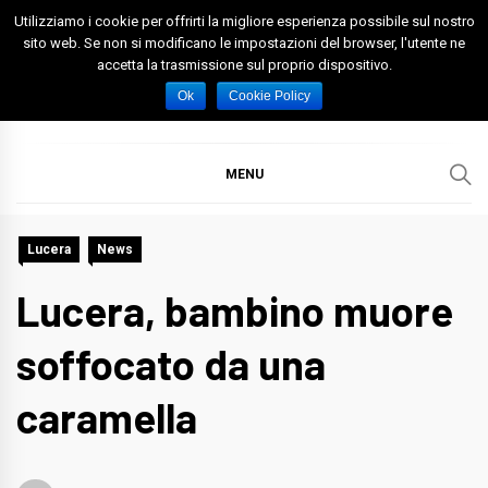
Skip
Utilizziamo i cookie per offrirti la migliore esperienza possibile sul nostro
to
sito web. Se non si modificano le impostazioni del browser, l'utente ne
accetta la trasmissione sul proprio dispositivo.
content
Spazio Foggia
Foggia News Calcio Eventi e Attività nella Capitanata
Ok
Cookie Policy
MENU
Lucera
News
Lucera, bambino muore
soffocato da una
caramella