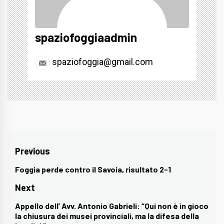
spaziofoggiaadmin
spaziofoggia@gmail.com
Navigazione
Previous
articoli
Foggia perde contro il Savoia, risultato 2-1
Previous
post:
Next
Appello dell’ Avv. Antonio Gabrieli: “Qui non è in gioco
Next
la chiusura dei musei provinciali, ma la difesa della
post: