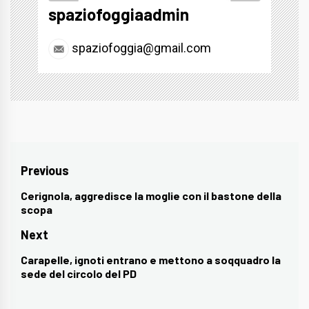
spaziofoggiaadmin
spaziofoggia@gmail.com
Navigazione
Previous
articoli
Cerignola, aggredisce la moglie con il bastone della
Previous
scopa
post:
Next
Carapelle, ignoti entrano e mettono a soqquadro la
Next
sede del circolo del PD
post: