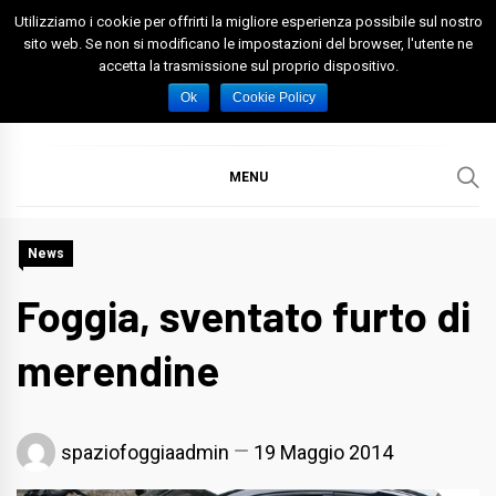
Skip
Utilizziamo i cookie per offrirti la migliore esperienza possibile sul nostro
to
sito web. Se non si modificano le impostazioni del browser, l'utente ne
accetta la trasmissione sul proprio dispositivo.
content
Spazio Foggia
Foggia News Calcio Eventi e Attività nella Capitanata
Ok
Cookie Policy
MENU
News
Foggia, sventato furto di
merendine
spaziofoggiaadmin
19 Maggio 2014