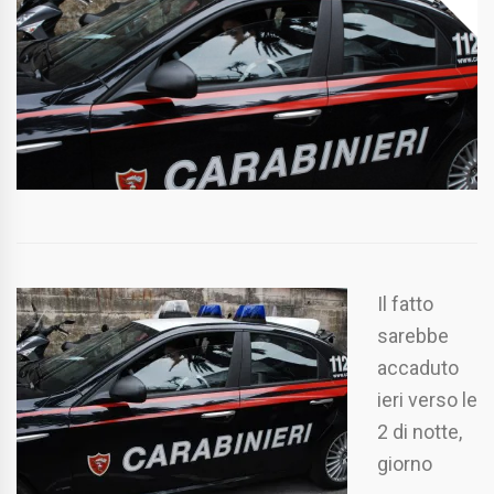
Il fatto
sarebbe
accaduto
ieri verso le
2 di notte,
giorno