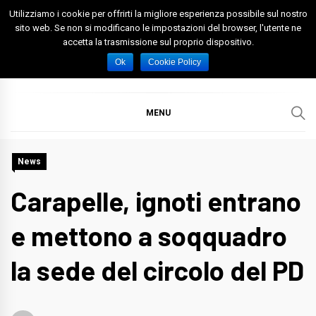
Skip
Utilizziamo i cookie per offrirti la migliore esperienza possibile sul nostro
to
sito web. Se non si modificano le impostazioni del browser, l'utente ne
accetta la trasmissione sul proprio dispositivo.
content
Spazio Foggia
Foggia News Calcio Eventi e Attività nella Capitanata
Ok
Cookie Policy
MENU
News
Carapelle, ignoti entrano
e mettono a soqquadro
la sede del circolo del PD