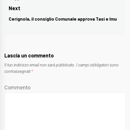
post:
Next
Cerignola, il consiglio Comunale approva Tasi e Imu
Next
post:
Lascia un commento
Il tuo indirizzo email non sarà pubblicato.
I campi obbligatori sono
contrassegnati
*
Commento