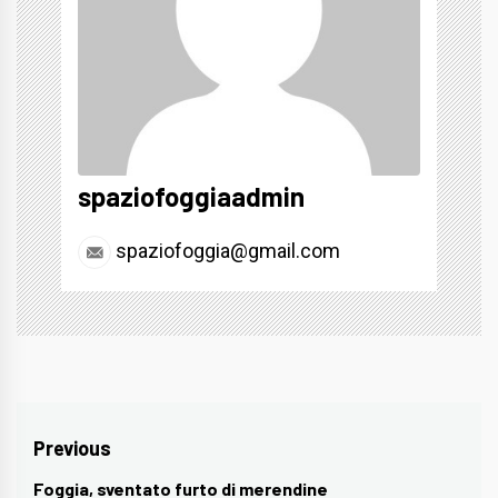
spaziofoggiaadmin
spaziofoggia@gmail.com
Navigazione
Previous
articoli
Foggia, sventato furto di merendine
Previous