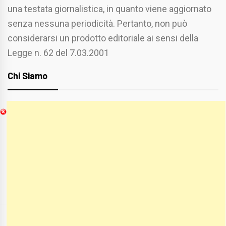
una testata giornalistica, in quanto viene aggiornato
senza nessuna periodicità. Pertanto, non può
considerarsi un prodotto editoriale ai sensi della
Legge n. 62 del 7.03.2001
Chi Siamo
Spaziofoggia.it è stato realizzato da
Etucisei.it
-
Sebastiano Capozzi.
Se vuoi collaborare con Spaziofoggia invia il tuo
curriculum a :
spaziofoggia@gmail.com
COPYRIGHT ALL RIGHTS RESERVED
|
THEME:
BLOG PRIME
BY