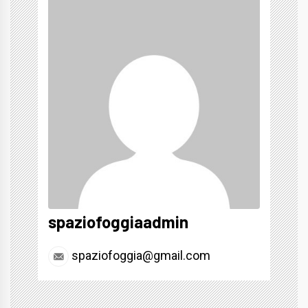
spaziofoggiaadmin
spaziofoggia@gmail.com