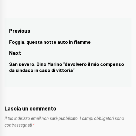
Navigazione
Previous
articoli
Foggia, questa notte auto in fiamme
Previous
post:
Next
San severo, Dino Marino “devolverò il mio compenso
Next
da sindaco in caso di vittoria”
post:
Lascia un commento
Il tuo indirizzo email non sarà pubblicato.
I campi obbligatori sono
contrassegnati
*