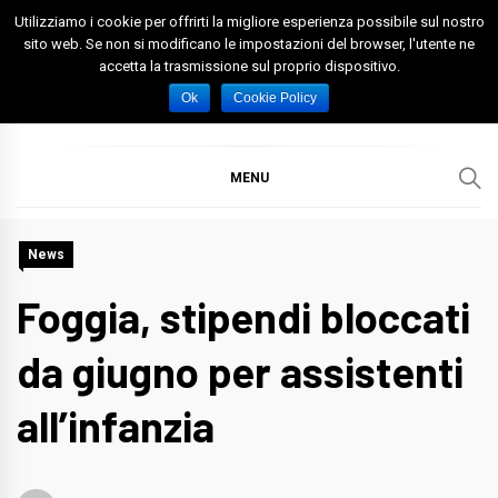
Skip
Utilizziamo i cookie per offrirti la migliore esperienza possibile sul nostro
to
sito web. Se non si modificano le impostazioni del browser, l'utente ne
accetta la trasmissione sul proprio dispositivo.
content
Spazio Foggia
Foggia News Calcio Eventi e Attività nella Capitanata
Ok
Cookie Policy
MENU
News
Foggia, stipendi bloccati
da giugno per assistenti
all’infanzia