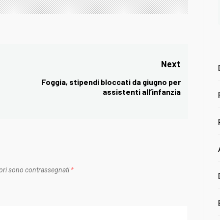
Next
Foggia, stipendi bloccati da giugno per
Next
assistenti all’infanzia
post:
ori sono contrassegnati
*