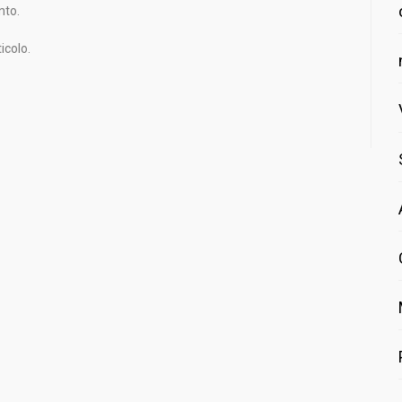
nto.
icolo.