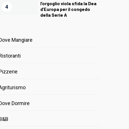
l’orgoglio viola sfida la Dea
4
d’Europa per il congedo
della Serie A
Dove Mangiare
Ristoranti
Pizzerie
Agriturismo
Dove Dormire
B&B