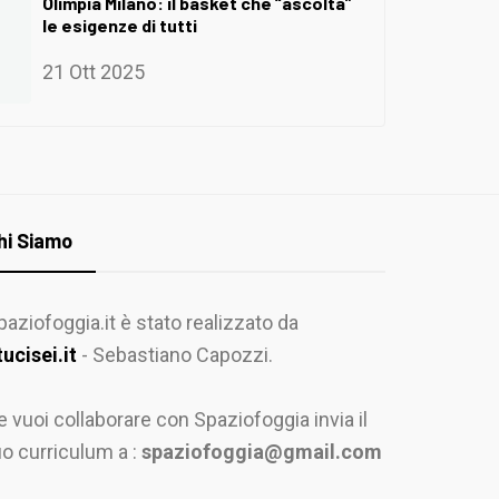
Olimpia Milano: il basket che “ascolta”
le esigenze di tutti
21 Ott 2025
hi Siamo
paziofoggia.it è stato realizzato da
tucisei.it
- Sebastiano Capozzi.
e vuoi collaborare con Spaziofoggia invia il
uo curriculum a :
spaziofoggia@gmail.com