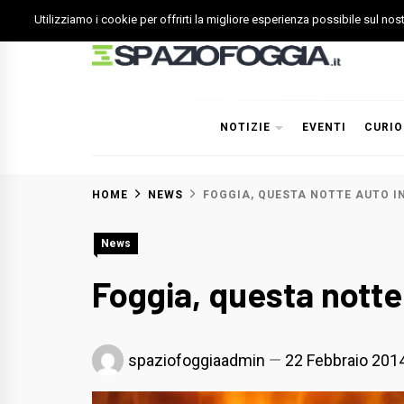
Skip
Utilizziamo i cookie per offrirti la migliore esperienza possibile sul no
to
content
Spazio Foggia
Foggia News Calcio Eventi e Attività nella Capitanata
NOTIZIE
EVENTI
CURIO
HOME
NEWS
FOGGIA, QUESTA NOTTE AUTO I
News
Foggia, questa notte
spaziofoggiaadmin
22 Febbraio 201