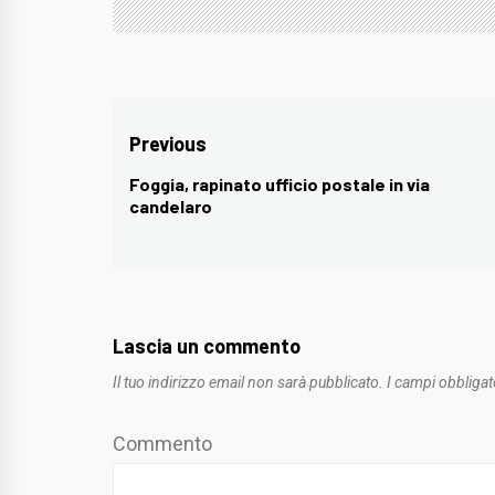
Navigazione
Previous
articoli
Foggia, rapinato ufficio postale in via
Previous
candelaro
post:
Lascia un commento
Il tuo indirizzo email non sarà pubblicato.
I campi obbligat
Commento