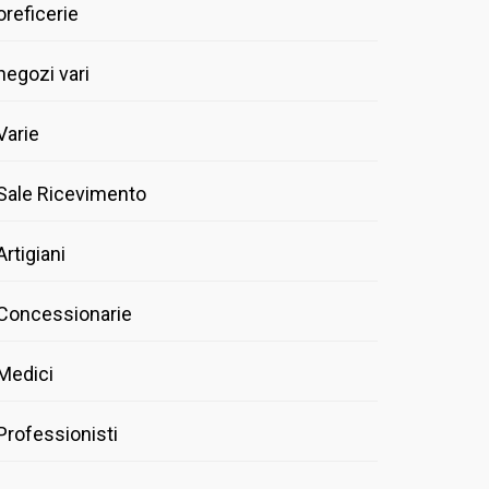
oreficerie
negozi vari
Varie
Sale Ricevimento
Artigiani
Concessionarie
Medici
Professionisti