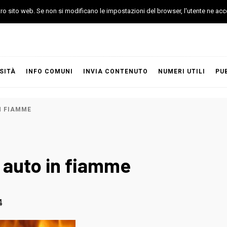
stro sito web. Se non si modificano le impostazioni del browser, l'utente ne acc
SITÀ
INFO COMUNI
INVIA CONTENUTO
NUMERI UTILI
PU
N FIAMME
 auto in fiamme
4