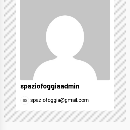
spaziofoggiaadmin
spaziofoggia@gmail.com