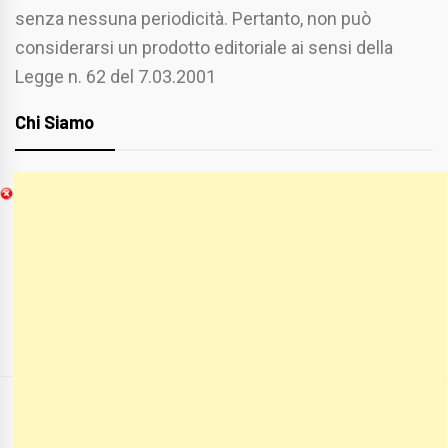
senza nessuna periodicità. Pertanto, non può
considerarsi un prodotto editoriale ai sensi della
Legge n. 62 del 7.03.2001
Chi Siamo
Spaziofoggia.it è stato realizzato da
Etucisei.it
-
Sebastiano Capozzi.
Se vuoi collaborare con Spaziofoggia invia il tuo
curriculum a :
spaziofoggia@gmail.com
COPYRIGHT ALL RIGHTS RESERVED
|
THEME:
BLOG PRIME
BY
THEMEINWP
.