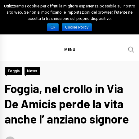
Skip
Utilizziamo i cookie per offrirti la migliore esperienza possibile sul nostro
to
sito web. Se non si modificano le impostazioni del browser, l'utente ne
accetta la trasmissione sul proprio dispositivo.
content
Spazio Foggia
Foggia News Calcio Eventi e Attività nella Capitanata
Ok
Cookie Policy
MENU
Foggia
News
Foggia, nel crollo in Via
De Amicis perde la vita
anche l’ anziano signore