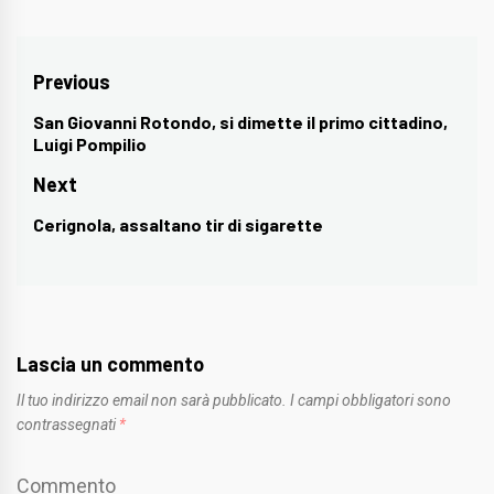
Navigazione
Previous
articoli
San Giovanni Rotondo, si dimette il primo cittadino,
Previous
Luigi Pompilio
post:
Next
Cerignola, assaltano tir di sigarette
Next
post:
Lascia un commento
Il tuo indirizzo email non sarà pubblicato.
I campi obbligatori sono
contrassegnati
*
Commento