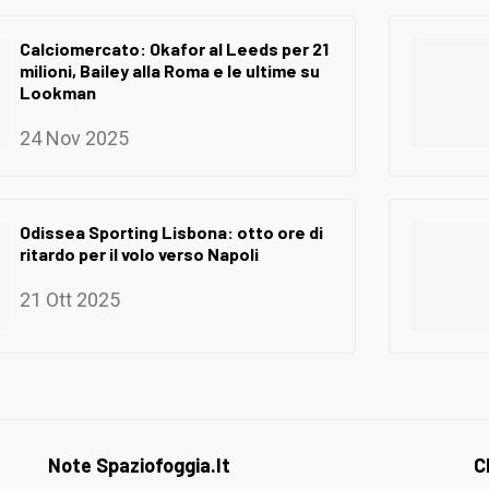
Calciomercato: Okafor al Leeds per 21
milioni, Bailey alla Roma e le ultime su
Lookman
24 Nov 2025
Odissea Sporting Lisbona: otto ore di
ritardo per il volo verso Napoli
21 Ott 2025
Note Spaziofoggia.it
C