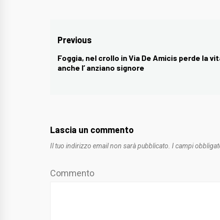
Navigazione
Previous
articoli
Foggia, nel crollo in Via De Amicis perde la vi
Previous
anche l’ anziano signore
post:
Lascia un commento
Il tuo indirizzo email non sarà pubblicato.
I campi obbligat
Commento