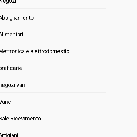
Negozi
Abbigliamento
Alimentari
elettronica e elettrodomestici
oreficerie
negozi vari
Varie
Sale Ricevimento
Artigiani