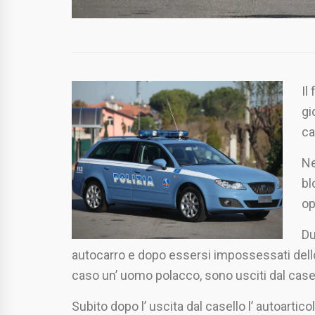
Il
gi
ca
Ne
bl
op
Du
autocarro e dopo essersi impossessati dello
caso un’ uomo polacco, sono usciti dal casel
Subito dopo l’ uscita dal casello l’ autoarti