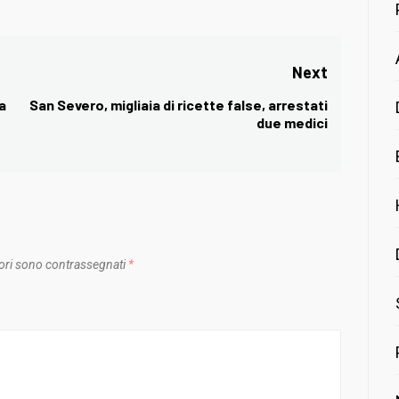
Next
ta
San Severo, migliaia di ricette false, arrestati
Next
due medici
post:
ori sono contrassegnati
*