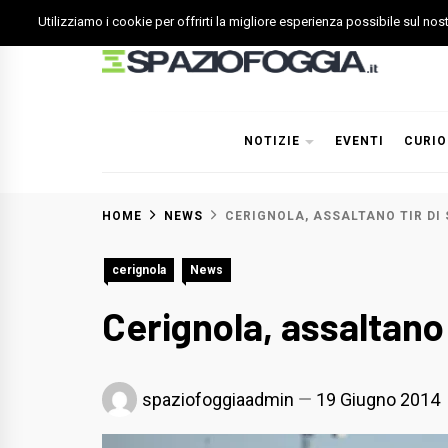
Skip
Utilizziamo i cookie per offrirti la migliore esperienza possibile sul no
to
content
Spazio Foggia
Foggia News Calcio Eventi e Attività nella Capitanata
NOTIZIE
EVENTI
CURIO
HOME
NEWS
CERIGNOLA, ASSALTANO TIR DI
cerignola
News
Cerignola, assaltano 
spaziofoggiaadmin
19 Giugno 2014