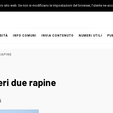
stro sito web. Se non si modificano le impostazioni del browser, l'utente ne acc
SITÀ
INFO COMUNI
INVIA CONTENUTO
NUMERI UTILI
PU
RAPINE
eri due rapine
5