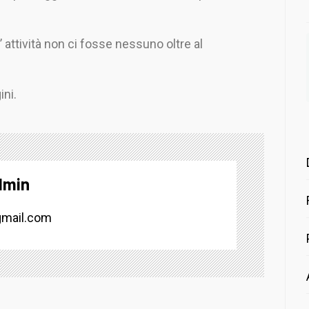
’ attività non ci fosse nessuno oltre al
ini.
dmin
mail.com