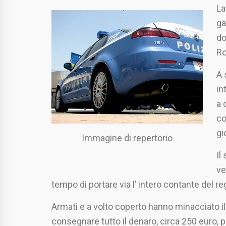
La
ga
do
Ro
A 
in
a 
co
gi
Immagine di repertorio
Il
ve
tempo di portare via l’ intero contante del r
Armati e a volto coperto hanno minacciato il 
consegnare tutto il denaro, circa 250 euro, 