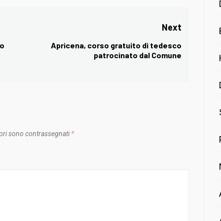
Next
co
Apricena, corso gratuito di tedesco
Next
patrocinato dal Comune
post:
ori sono contrassegnati
*