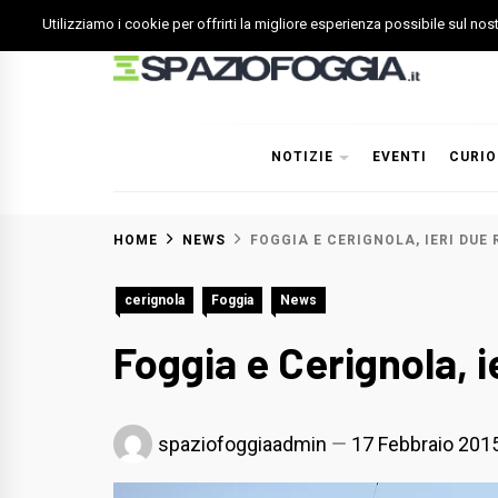
Skip
Utilizziamo i cookie per offrirti la migliore esperienza possibile sul no
to
content
Spazio Foggia
Foggia News Calcio Eventi e Attività nella Capitanata
NOTIZIE
EVENTI
CURIO
HOME
NEWS
FOGGIA E CERIGNOLA, IERI DUE 
cerignola
Foggia
News
Foggia e Cerignola, i
spaziofoggiaadmin
17 Febbraio 201