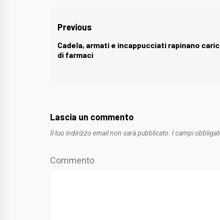
Navigazione
Previous
articoli
Cadela, armati e incappucciati rapinano cari
Previous
di farmaci
post:
Lascia un commento
Il tuo indirizzo email non sarà pubblicato.
I campi obbligat
Commento