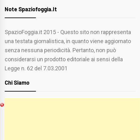
Note Spaziofoggia.it
SpazioFoggia.it 2015 - Questo sito non rappresenta
una testata giornalistica, in quanto viene aggiornato
senza nessuna periodicità. Pertanto, non può
considerarsi un prodotto editoriale ai sensi della
Legge n. 62 del 7.03.2001
Chi Siamo
Spaziofoggia.it è stato realizzato da
Etucisei.it
-
Sebastiano Capozzi.
Se vuoi collaborare con Spaziofoggia invia il tuo