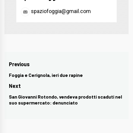
spaziofoggia@gmail.com
Navigazione
Previous
articoli
Foggia e Cerignola, ieri due rapine
Previous
post:
Next
San Giovanni Rotondo, vendeva prodotti scaduti nel
Next
suo supermercato: denunciato
post: