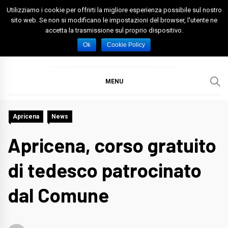
Skip
Utilizziamo i cookie per offrirti la migliore esperienza possibile sul nostro
to
sito web. Se non si modificano le impostazioni del browser, l'utente ne
accetta la trasmissione sul proprio dispositivo.
content
Spazio Foggia
Foggia News Calcio Eventi e Attività nella Capitanata
Ok
Cookie Policy
MENU
Apricena
News
Apricena, corso gratuito
di tedesco patrocinato
dal Comune