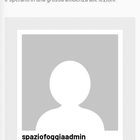
spaziofoggiaadmin