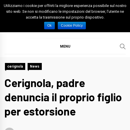
Skip
Utilizziamo i cookie per offrirti la migliore esperienza possibile sul nostro
to
sito web. Se non si modificano le impostazioni del browser, l'utente ne
accetta la trasmissione sul proprio dispositivo.
content
Spazio Foggia
Foggia News Calcio Eventi e Attività nella Capitanata
Ok
Cookie Policy
MENU
cerignola
News
Cerignola, padre
denuncia il proprio figlio
per estorsione