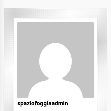
spaziofoggiaadmin