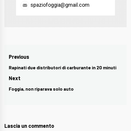
spaziofoggia@gmail.com
Navigazione
Previous
articoli
Rapinati due distributori di carburante in 20 minuti
Previous
post:
Next
Foggia, non riparava solo auto
Next
post:
Lascia un commento