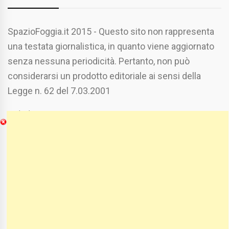
SpazioFoggia.it 2015 - Questo sito non rappresenta
una testata giornalistica, in quanto viene aggiornato
senza nessuna periodicità. Pertanto, non può
considerarsi un prodotto editoriale ai sensi della
Legge n. 62 del 7.03.2001
Chi Siamo
Spaziofoggia.it è stato realizzato da
Etucisei.it
-
Sebastiano Capozzi.
Se vuoi collaborare con Spaziofoggia invia il tuo
curriculum a :
spaziofoggia@gmail.com