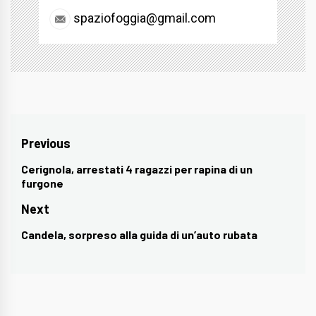
spaziofoggia@gmail.com
Navigazione
Previous
articoli
Cerignola, arrestati 4 ragazzi per rapina di un
Previous
furgone
post:
Next
Candela, sorpreso alla guida di un’auto rubata
Next
post: