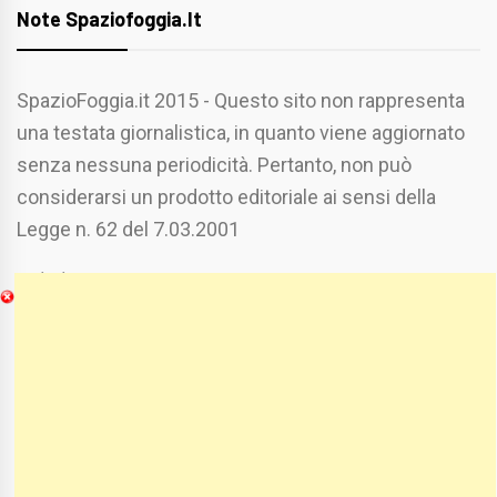
Note Spaziofoggia.it
SpazioFoggia.it 2015 - Questo sito non rappresenta
una testata giornalistica, in quanto viene aggiornato
senza nessuna periodicità. Pertanto, non può
considerarsi un prodotto editoriale ai sensi della
Legge n. 62 del 7.03.2001
Chi Siamo
Spaziofoggia.it è stato realizzato da
Etucisei.it
-
Sebastiano Capozzi.
Se vuoi collaborare con Spaziofoggia invia il tuo
curriculum a :
spaziofoggia@gmail.com