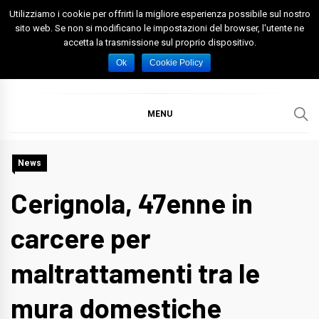
Skip
Utilizziamo i cookie per offrirti la migliore esperienza possibile sul nostro
to
sito web. Se non si modificano le impostazioni del browser, l'utente ne
accetta la trasmissione sul proprio dispositivo.
content
Spazio Foggia
Foggia News Calcio Eventi e Attività nella Capitanata
Ok
Cookie Policy
MENU
News
Cerignola, 47enne in
carcere per
maltrattamenti tra le
mura domestiche