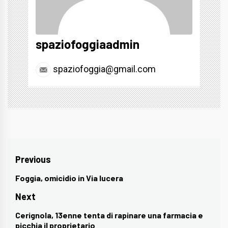
spaziofoggiaadmin
spaziofoggia@gmail.com
Navigazione
Previous
articoli
Foggia, omicidio in Via lucera
Previous
post:
Next
Cerignola, 13enne tenta di rapinare una farmacia e
Next
picchia il proprietario