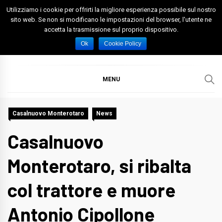
Skip
Utilizziamo i cookie per offrirti la migliore esperienza possibile sul nostro
to
sito web. Se non si modificano le impostazioni del browser, l'utente ne
accetta la trasmissione sul proprio dispositivo.
content
Spazio Foggia
Foggia News Calcio Eventi e Attività nella Capitanata
Ok
Cookie Policy
MENU
Casalnuovo Monterotaro
News
Casalnuovo
Monterotaro, si ribalta
col trattore e muore
Antonio Cipollone