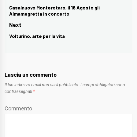
articoli
Casalnuovo Monterotaro, il 16 Agosto gli
Previous
Almamegretta in concerto
post:
Next
Volturino, arte per la vita
Next
post:
Lascia un commento
Il tuo indirizzo email non sarà pubblicato.
I campi obbligatori sono
contrassegnati
*
Commento