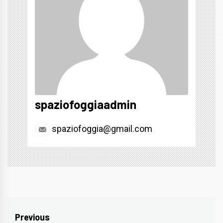
spaziofoggiaadmin
spaziofoggia@gmail.com
Navigazione
Previous