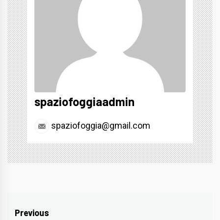
spaziofoggiaadmin
spaziofoggia@gmail.com
Navigazione
Previous