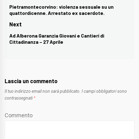
articoli
Pietramontecorvino: violenza sessuale su un
Previous
quattordicenne. Arrestato ex sacerdote.
post:
Next
Ad Alberona Garanzia Giovani e Cantieri di
Next
Cittadinanza – 27 Aprile
post:
Lascia un commento
Il tuo indirizzo email non sarà pubblicato.
I campi obbligatori sono
contrassegnati
*
Commento