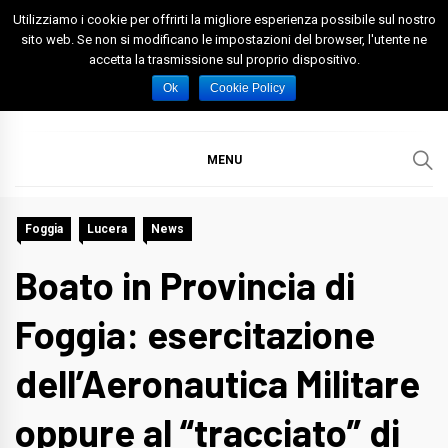
Skip
Utilizziamo i cookie per offrirti la migliore esperienza possibile sul nostro
to
sito web. Se non si modificano le impostazioni del browser, l'utente ne
accetta la trasmissione sul proprio dispositivo.
content
Spazio Foggia
Foggia News Calcio Eventi e Attività nella Capitanata
Ok
Cookie Policy
MENU
Foggia
Lucera
News
Boato in Provincia di
Foggia: esercitazione
dell’Aeronautica Militare
oppure al “tracciato” di