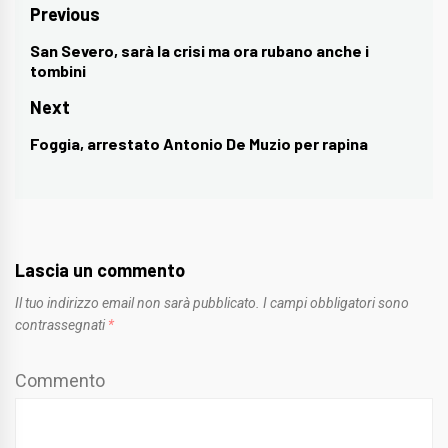
Navigazione
Previous
articoli
San Severo, sarà la crisi ma ora rubano anche i
Previous
tombini
post:
Next
Foggia, arrestato Antonio De Muzio per rapina
Next
post:
Lascia un commento
Il tuo indirizzo email non sarà pubblicato.
I campi obbligatori sono
contrassegnati
*
Commento