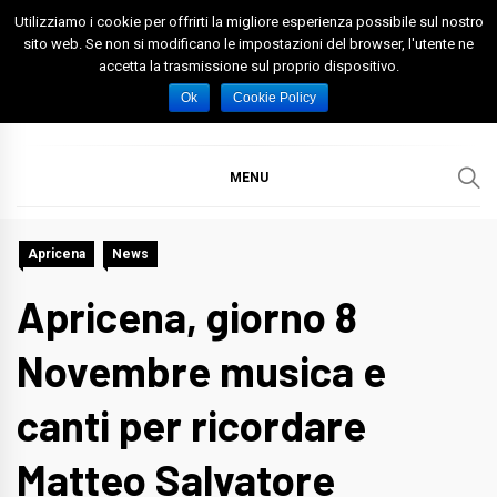
Skip
Utilizziamo i cookie per offrirti la migliore esperienza possibile sul nostro
to
sito web. Se non si modificano le impostazioni del browser, l'utente ne
accetta la trasmissione sul proprio dispositivo.
content
Spazio Foggia
Foggia News Calcio Eventi e Attività nella Capitanata
Ok
Cookie Policy
MENU
Apricena
News
Apricena, giorno 8
Novembre musica e
canti per ricordare
Matteo Salvatore