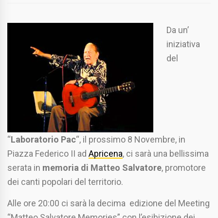
Da un’
iniziativa
del
“
Laboratorio Pac
“, il prossimo 8 Novembre, in
Piazza Federico II ad
Apricena
, ci sarà una bellissima
serata in
memoria di Matteo Salvatore
, promotore
dei canti popolari del territorio.
Alle ore 20:00 ci sarà la decima edizione del Meeting
“Matteo Salvatore Memories” con l’esibizione dei