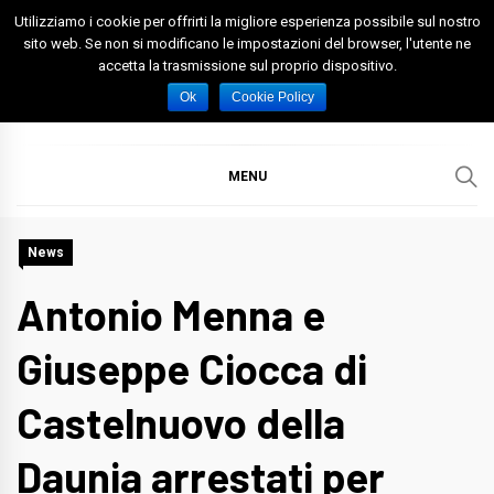
Skip
Utilizziamo i cookie per offrirti la migliore esperienza possibile sul nostro
to
sito web. Se non si modificano le impostazioni del browser, l'utente ne
accetta la trasmissione sul proprio dispositivo.
content
Spazio Foggia
Foggia News Calcio Eventi e Attività nella Capitanata
Ok
Cookie Policy
MENU
News
Antonio Menna e
Giuseppe Ciocca di
Castelnuovo della
Daunia arrestati per