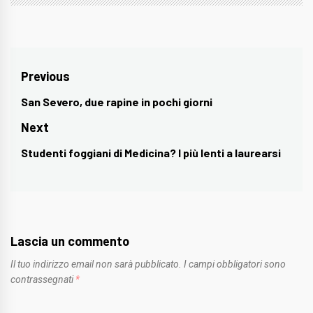
Navigazione
Previous
articoli
San Severo, due rapine in pochi giorni
Previous
post:
Next
Studenti foggiani di Medicina? I più lenti a laurearsi
Next
post:
Lascia un commento
Il tuo indirizzo email non sarà pubblicato.
I campi obbligatori sono
contrassegnati
*