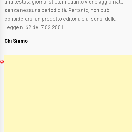
una testata giornalistica, in quanto viene aggiornato
senza nessuna periodicità. Pertanto, non può
considerarsi un prodotto editoriale ai sensi della
Legge n. 62 del 7.03.2001
Chi Siamo
Spaziofoggia.it è stato realizzato da
Etucisei.it
-
Sebastiano Capozzi.
Se vuoi collaborare con Spaziofoggia invia il tuo
curriculum a :
spaziofoggia@gmail.com
COPYRIGHT ALL RIGHTS RESERVED
|
THEME:
BLOG PRIME
BY