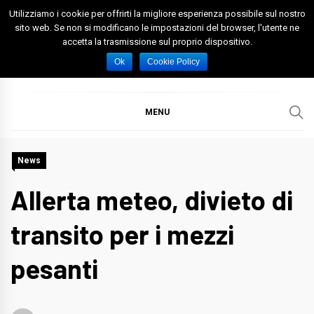
Skip
Utilizziamo i cookie per offrirti la migliore esperienza possibile sul nostro
to
sito web. Se non si modificano le impostazioni del browser, l'utente ne
accetta la trasmissione sul proprio dispositivo.
content
Spazio Foggia
Foggia News Calcio Eventi e Attività nella Capitanata
Ok
Cookie Policy
MENU
News
Allerta meteo, divieto di
transito per i mezzi
pesanti