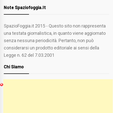
Note Spaziofoggia.it
SpazioFoggia.it 2015 - Questo sito non rappresenta
una testata giornalistica, in quanto viene aggiornato
senza nessuna periodicità. Pertanto, non può
considerarsi un prodotto editoriale ai sensi della
Legge n. 62 del 7.03.2001
Chi Siamo
Spaziofoggia.it è stato realizzato da
Etucisei.it
-
Sebastiano Capozzi.
Se vuoi collaborare con Spaziofoggia invia il tuo