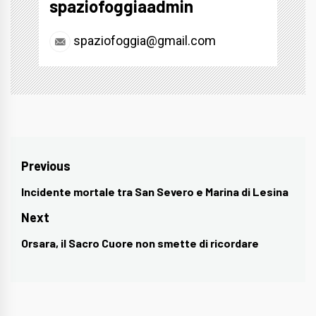
spaziofoggiaadmin
spaziofoggia@gmail.com
Navigazione
Previous
articoli
Incidente mortale tra San Severo e Marina di Lesina
Previous
post:
Next
Orsara, il Sacro Cuore non smette di ricordare
Next
post: