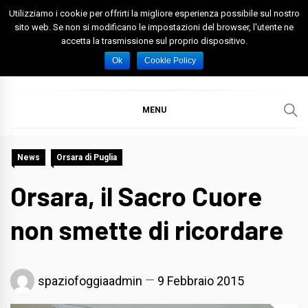
Skip
Utilizziamo i cookie per offrirti la migliore esperienza possibile sul nostro
to
sito web. Se non si modificano le impostazioni del browser, l'utente ne
accetta la trasmissione sul proprio dispositivo.
content
Spazio Foggia
Foggia News Calcio Eventi e Attività nella Capitanata
Ok
Cookie Policy
MENU
News
Orsara di Puglia
Orsara, il Sacro Cuore
non smette di ricordare
spaziofoggiaadmin
9 Febbraio 2015