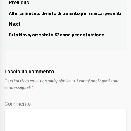
Navigazione
Previous
articoli
Allerta meteo, divieto di transito per i mezzi pesanti
Previous
post:
Next
Orta Nova, arrestato 32enne per estorsione
Next
post:
Lascia un commento
Il tuo indirizzo email non sarà pubblicato.
I campi obbligatori sono
contrassegnati
*
Commento