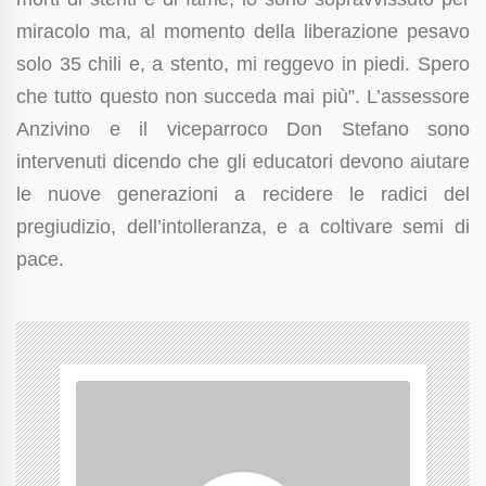
miracolo ma, al momento della liberazione pesavo
solo 35 chili e, a stento, mi reggevo in piedi. Spero
che tutto questo non succeda mai più”. L’assessore
Anzivino e il viceparroco Don Stefano sono
intervenuti dicendo che gli educatori devono aiutare
le nuove generazioni a recidere le radici del
pregiudizio, dell’intolleranza, e a coltivare semi di
pace.