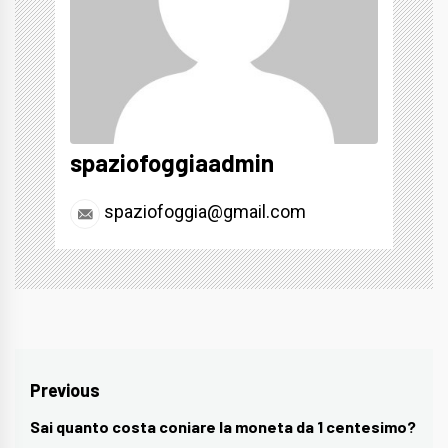
spaziofoggiaadmin
spaziofoggia@gmail.com
Navigazione
Previous
articoli
Sai quanto costa coniare la moneta da 1 centesimo?
Previous