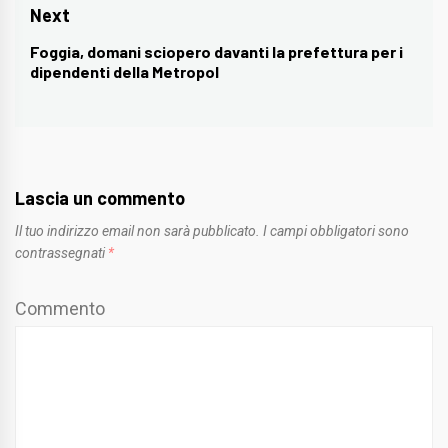
post:
Next
Foggia, domani sciopero davanti la prefettura per i
Next
dipendenti della Metropol
post:
Lascia un commento
Il tuo indirizzo email non sarà pubblicato.
I campi obbligatori sono
contrassegnati
*
Commento