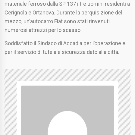
materiale ferroso dalla SP 137 i tre uomini residenti a
Cerignola e Ortanova. Durante la perquisizione del
mezzo, un’autocarro Fiat sono stati rinvenuti
numerosi attrezzi per lo scasso.
Soddisfatto il Sindaco di Accadia per l’operazione e
per il servizio di tutela e sicurezza dato alla città.