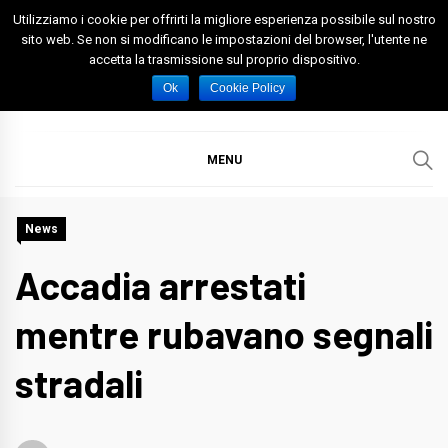
Skip
Utilizziamo i cookie per offrirti la migliore esperienza possibile sul nostro
to
sito web. Se non si modificano le impostazioni del browser, l'utente ne
accetta la trasmissione sul proprio dispositivo.
content
Spazio Foggia
Foggia News Calcio Eventi e Attività nella Capitanata
Ok
Cookie Policy
MENU
News
Accadia arrestati
mentre rubavano segnali
stradali