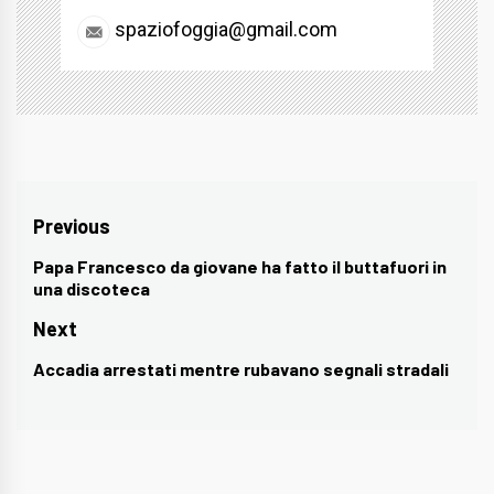
spaziofoggia@gmail.com
Navigazione
Previous
articoli
Papa Francesco da giovane ha fatto il buttafuori in
Previous
una discoteca
post:
Next
Accadia arrestati mentre rubavano segnali stradali
Next
post: