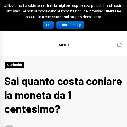
Skip
Utilizziamo i cookie per offrirti la migliore esperienza possibile sul nostro
to
sito web. Se non si modificano le impostazioni del browser, l'utente ne
accetta la trasmissione sul proprio dispositivo.
content
Spazio Foggia
Foggia News Calcio Eventi e Attività nella Capitanata
Ok
Cookie Policy
MENU
Curiosità
Sai quanto costa coniare
la moneta da 1
centesimo?