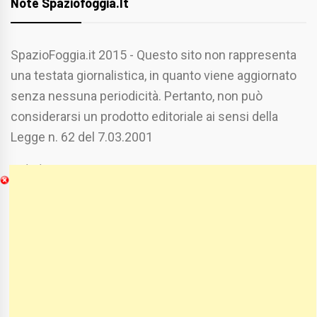
Note Spaziofoggia.it
SpazioFoggia.it 2015 - Questo sito non rappresenta
una testata giornalistica, in quanto viene aggiornato
senza nessuna periodicità. Pertanto, non può
considerarsi un prodotto editoriale ai sensi della
Legge n. 62 del 7.03.2001
Chi Siamo
Spaziofoggia.it è stato realizzato da
Etucisei.it
-
Sebastiano Capozzi.
Se vuoi collaborare con Spaziofoggia invia il tuo
curriculum a :
spaziofoggia@gmail.com