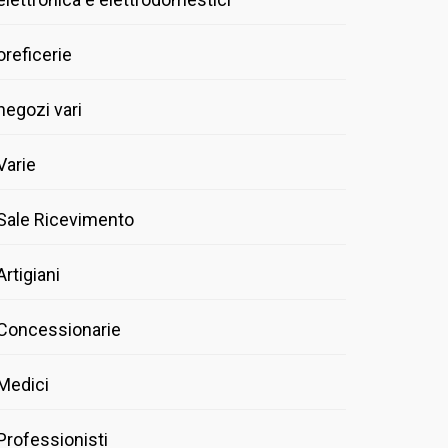
oreficerie
negozi vari
Varie
Sale Ricevimento
Artigiani
Concessionarie
Medici
Professionisti