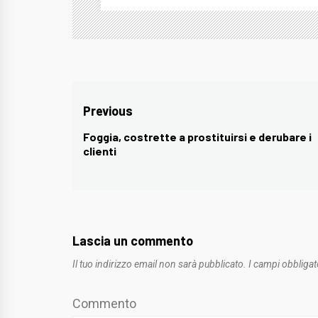
Navigazione
Previous
articoli
Foggia, costrette a prostituirsi e derubare i
Previous
clienti
post:
Lascia un commento
Il tuo indirizzo email non sarà pubblicato.
I campi obbligat
Commento