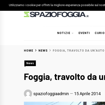
Skip
Utilizziamo i cookie per offrirti la migliore esperienza possibile sul no
to
content
Spazio Foggia
Foggia News Calcio Eventi e Attività nella Capitanata
NOTIZIE
EVENTI
CURIO
HOME
NEWS
FOGGIA, TRAVOLTO DA UN’AUTO
News
Foggia, travolto da 
spaziofoggiaadmin
15 Aprile 2014