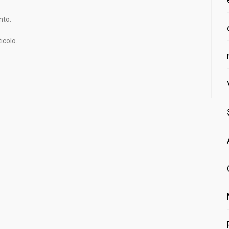
nto.
icolo.