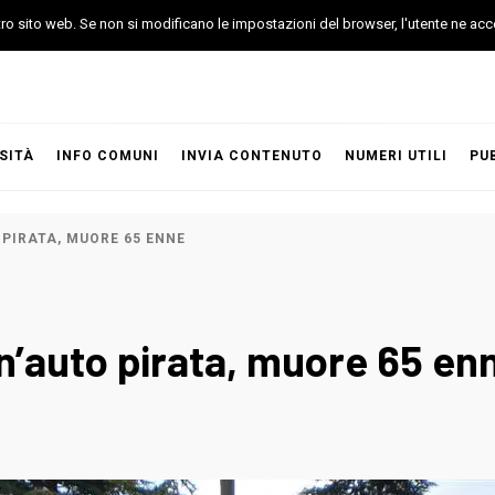
stro sito web. Se non si modificano le impostazioni del browser, l'utente ne acc
SITÀ
INFO COMUNI
INVIA CONTENUTO
NUMERI UTILI
PU
 PIRATA, MUORE 65 ENNE
un’auto pirata, muore 65 en