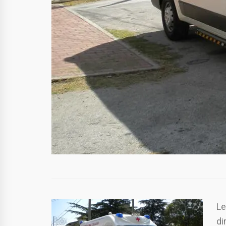
Le
di