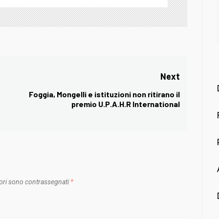
Next
Foggia, Mongelli e istituzioni non ritirano il
Next
premio U.P.A.H.R International
post:
ori sono contrassegnati
*