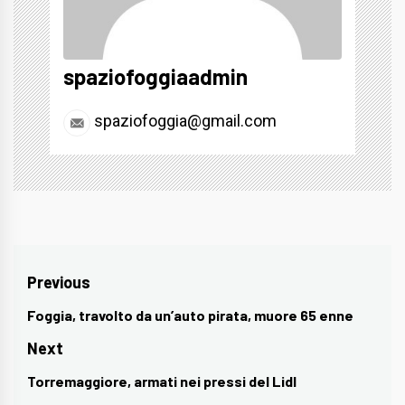
spaziofoggiaadmin
spaziofoggia@gmail.com
Navigazione
Previous
articoli
Foggia, travolto da un’auto pirata, muore 65 enne
Previous
post:
Next
Torremaggiore, armati nei pressi del Lidl
Next