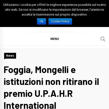
Skip
Utilizziamo i cookie per offrirti la migliore esperienza possibile sul nostro
to
sito web. Se non si modificano le impostazioni del browser, l'utente ne
accetta la trasmissione sul proprio dispositivo.
content
Spazio Foggia
Foggia News Calcio Eventi e Attività nella Capitanata
Ok
Cookie Policy
MENU
News
Foggia, Mongelli e
istituzioni non ritirano il
premio U.P.A.H.R
International