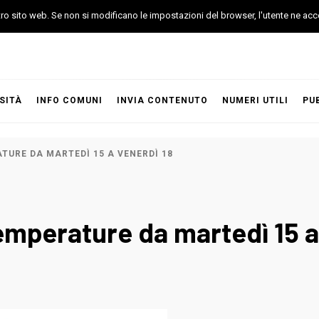
stro sito web. Se non si modificano le impostazioni del browser, l'utente ne acc
SITÀ
INFO COMUNI
INVIA CONTENUTO
NUMERI UTILI
PU
TURE DA MARTEDÌ 15 A VENERDÌ 18
temperature da martedì 15 a