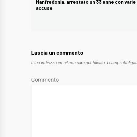
articoli
Manfredonia, arrestato un 33 enne con varie
Previous
accuse
post:
Lascia un commento
Il tuo indirizzo email non sarà pubblicato.
I campi obbligat
Commento