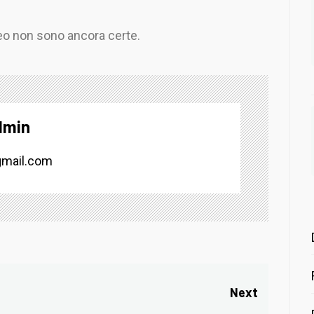
eo non sono ancora certe.
dmin
mail.com
Next