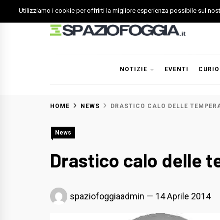
Skip
Utilizziamo i cookie per offrirti la migliore esperienza possibile sul no
to
content
Spazio Foggia
Foggia News Calcio Eventi e Attività nella Capitanata
NOTIZIE
EVENTI
CURIO
HOME
NEWS
DRASTICO CALO DELLE TEMPERA
News
Drastico calo delle 
spaziofoggiaadmin
14 Aprile 2014