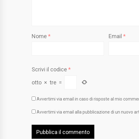
Nome
*
Email
*
Scrivi il codice
*
otto
×
tre
=
Avvertimi via email in caso di risposte al mio comme
Avvertimi via email alla pubblicazione di un nuovo art