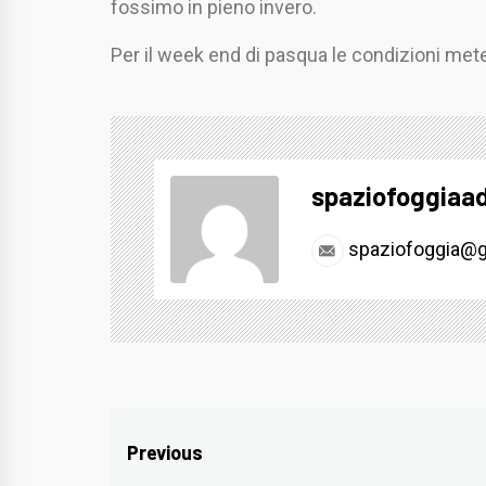
fossimo in pieno invero.
Per il week end di pasqua le condizioni met
spaziofoggiaa
spaziofoggia@g
Navigazione
Previous