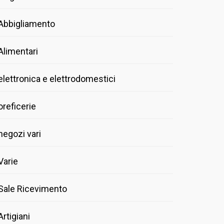
Abbigliamento
Alimentari
elettronica e elettrodomestici
oreficerie
negozi vari
Varie
Sale Ricevimento
Artigiani