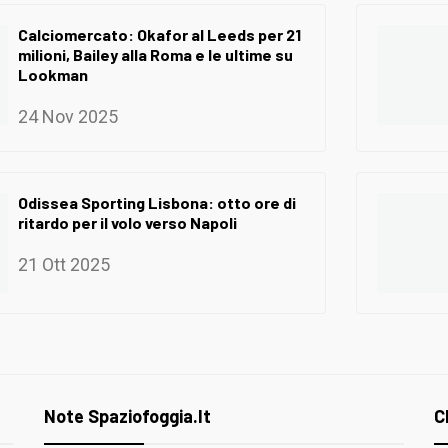
Calciomercato: Okafor al Leeds per 21
milioni, Bailey alla Roma e le ultime su
Lookman
24 Nov 2025
Odissea Sporting Lisbona: otto ore di
ritardo per il volo verso Napoli
21 Ott 2025
Note Spaziofoggia.it
C