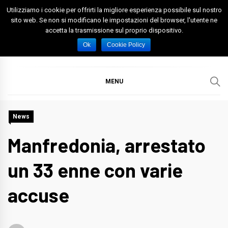
Skip
Utilizziamo i cookie per offrirti la migliore esperienza possibile sul nostro
to
sito web. Se non si modificano le impostazioni del browser, l'utente ne
accetta la trasmissione sul proprio dispositivo.
content
Spazio Foggia
Foggia News Calcio Eventi e Attività nella Capitanata
Ok
Cookie Policy
MENU
News
Manfredonia, arrestato
un 33 enne con varie
accuse