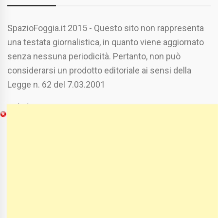
SpazioFoggia.it 2015 - Questo sito non rappresenta
una testata giornalistica, in quanto viene aggiornato
senza nessuna periodicità. Pertanto, non può
considerarsi un prodotto editoriale ai sensi della
Legge n. 62 del 7.03.2001
Chi Siamo
Spaziofoggia.it è stato realizzato da
Etucisei.it
-
Sebastiano Capozzi.
Se vuoi collaborare con Spaziofoggia invia il tuo
curriculum a :
spaziofoggia@gmail.com