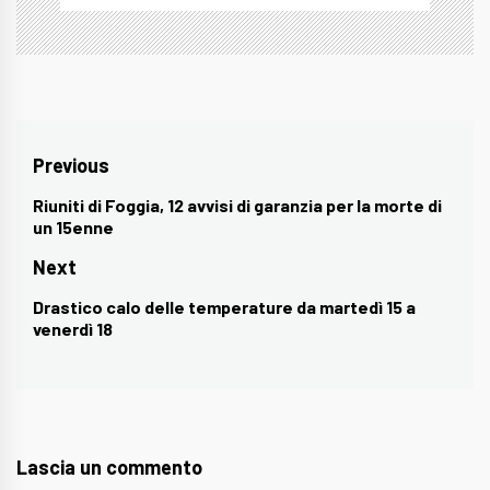
Navigazione
Previous
articoli
Riuniti di Foggia, 12 avvisi di garanzia per la morte di
Previous
un 15enne
post:
Next
Drastico calo delle temperature da martedì 15 a
Next
venerdì 18
post:
Lascia un commento