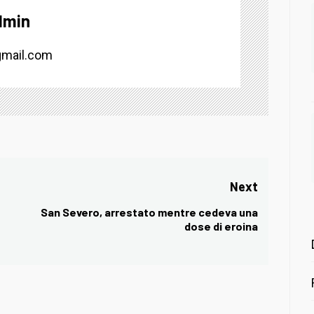
dmin
mail.com
Next
San Severo, arrestato mentre cedeva una
Next
dose di eroina
post: