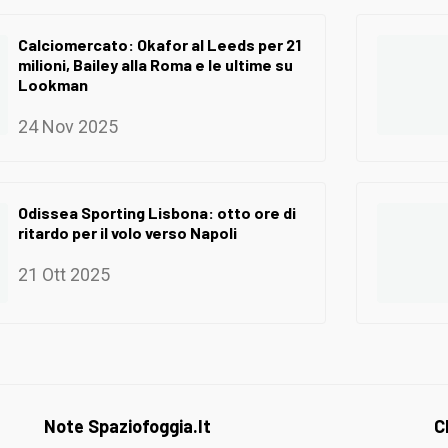
Calciomercato: Okafor al Leeds per 21
milioni, Bailey alla Roma e le ultime su
Lookman
24 Nov 2025
Odissea Sporting Lisbona: otto ore di
ritardo per il volo verso Napoli
21 Ott 2025
Note Spaziofoggia.it
C