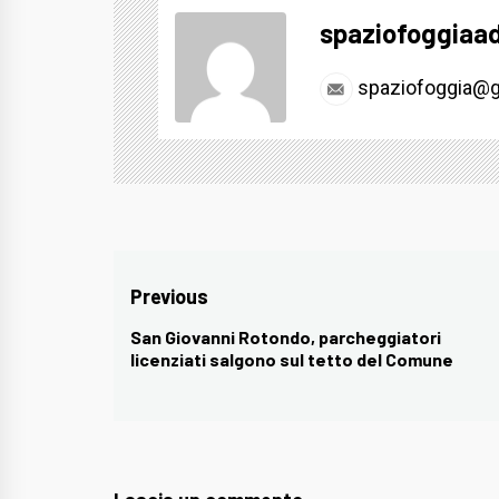
spaziofoggiaa
spaziofoggia@g
Navigazione
Previous
articoli
San Giovanni Rotondo, parcheggiatori
Previous
licenziati salgono sul tetto del Comune
post: