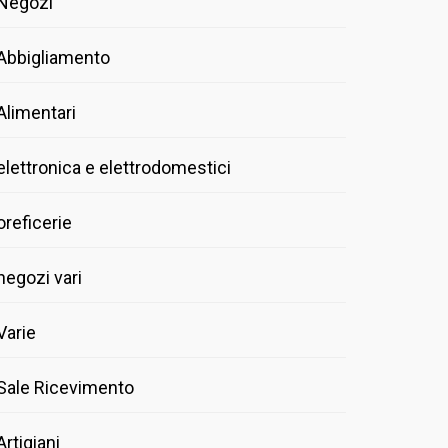
Negozi
Abbigliamento
Alimentari
elettronica e elettrodomestici
oreficerie
negozi vari
Varie
Sale Ricevimento
Artigiani