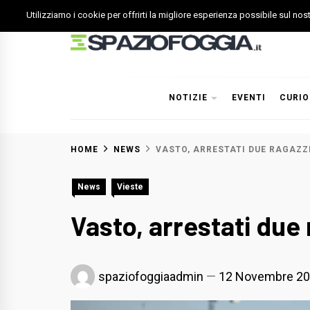
Skip
Utilizziamo i cookie per offrirti la migliore esperienza possibile sul no
to
content
Spazio Foggia
Foggia News Calcio Eventi e Attività nella Capitanata
NOTIZIE
EVENTI
CURIO
HOME
NEWS
VASTO, ARRESTATI DUE RAGAZZI 
News
Vieste
Vasto, arrestati due 
spaziofoggiaadmin
12 Novembre 2