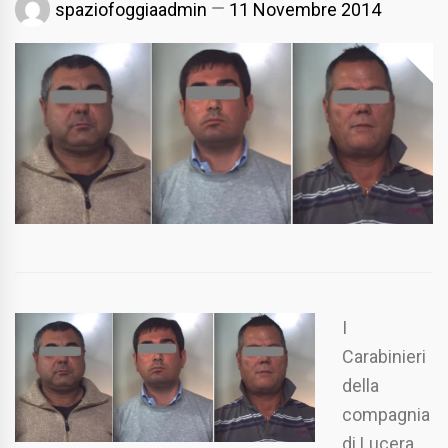
spaziofoggiaadmin
11 Novembre 2014
I
Carabinieri
della
compagnia
di Lucera,