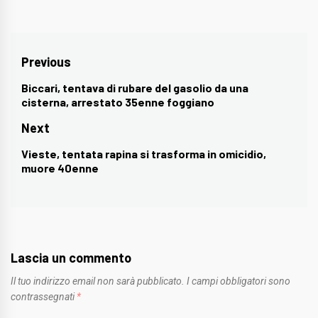
Navigazione
Previous
articoli
Biccari, tentava di rubare del gasolio da una
Previous
cisterna, arrestato 35enne foggiano
post:
Next
Vieste, tentata rapina si trasforma in omicidio,
Next
muore 40enne
post:
Lascia un commento
Il tuo indirizzo email non sarà pubblicato.
I campi obbligatori sono
contrassegnati
*