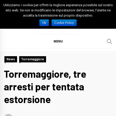
Skip
Utilizziamo i cookie per offrirti la migliore esperienza possibile sul nostro
to
sito web. Se non si modificano le impostazioni del browser, l'utente ne
accetta la trasmissione sul proprio dispositivo.
content
Spazio Foggia
Foggia News Calcio Eventi e Attività nella Capitanata
Ok
Cookie Policy
MENU
News
Torremaggiore
Torremaggiore, tre
arresti per tentata
estorsione