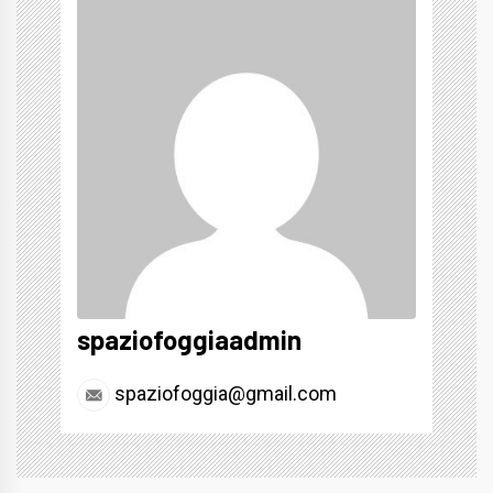
spaziofoggiaadmin
spaziofoggia@gmail.com