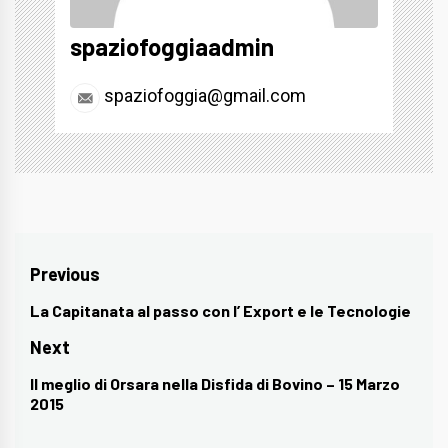
spaziofoggiaadmin
spaziofoggia@gmail.com
Navigazione
Previous
articoli
La Capitanata al passo con l’ Export e le Tecnologie
Previous
post:
Next
Il meglio di Orsara nella Disfida di Bovino – 15 Marzo
Next
2015
post: