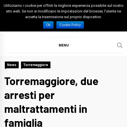
Skip
Utilizziamo i cookie per offrirti la migliore esperienza possibile sul nostro
to
sito web. Se non si modificano le impostazioni del browser, l'utente ne
accetta la trasmissione sul proprio dispositivo.
content
Spazio Foggia
Foggia News Calcio Eventi e Attività nella Capitanata
Ok
Cookie Policy
MENU
News
Torremaggiore
Torremaggiore, due
arresti per
maltrattamenti in
famiglia