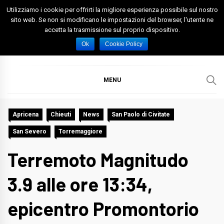
Skip
Utilizziamo i cookie per offrirti la migliore esperienza possibile sul nostro
to
sito web. Se non si modificano le impostazioni del browser, l'utente ne
accetta la trasmissione sul proprio dispositivo.
content
Spazio Foggia
Foggia News Calcio Eventi e Attività nella Capitanata
Ok
Cookie Policy
MENU
Apricena
Chieuti
News
San Paolo di Civitate
San Severo
Torremaggiore
Terremoto Magnitudo
3.9 alle ore 13:34,
epicentro Promontorio