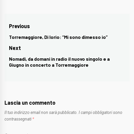
Navigazione
Previous
articoli
Torremaggiore, Di Iorio: “Mi sono dimesso io”
Previous
post:
Next
Nomadi, da domani in radio il nuovo singolo e a
Next
Giugno in concerto a Torremaggiore
post:
Lascia un commento
Il tuo indirizzo email non sarà pubblicato.
I campi obbligatori sono
contrassegnati
*