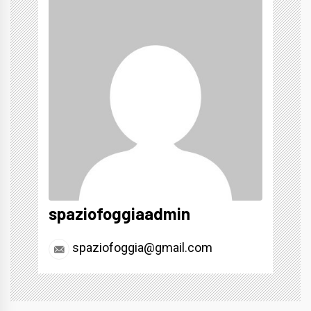
spaziofoggiaadmin
spaziofoggia@gmail.com