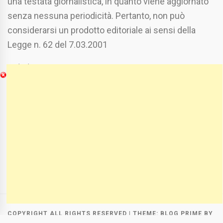
una testata giornalistica, in quanto viene aggiornato
senza nessuna periodicità. Pertanto, non può
considerarsi un prodotto editoriale ai sensi della
Legge n. 62 del 7.03.2001
Chi Siamo
Spaziofoggia.it è stato realizzato da
Etucisei.it
-
Sebastiano Capozzi.
Se vuoi collaborare con Spaziofoggia invia il tuo
curriculum a :
spaziofoggia@gmail.com
COPYRIGHT ALL RIGHTS RESERVED
|
THEME:
BLOG PRIME
BY