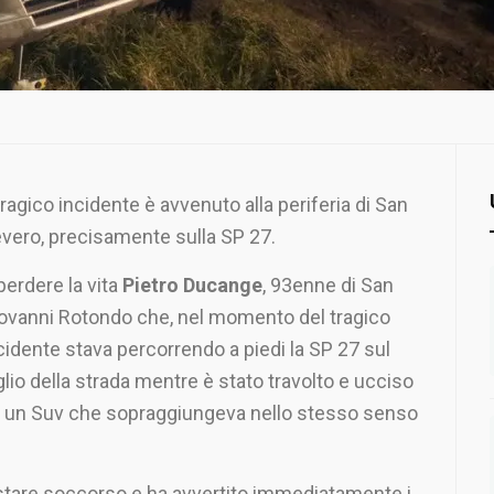
 tragico incidente è avvenuto alla periferia di San
vero, precisamente sulla SP 27.
perdere la vita
Pietro Ducange
, 93enne di San
ovanni Rotondo che, nel momento del tragico
cidente stava percorrendo a piedi la SP 27 sul
glio della strada mentre è stato travolto e ucciso
 un Suv che sopraggiungeva nello stesso senso
stare soccorso e ha avvertito immediatamente i