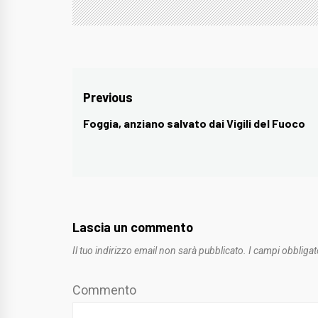
Navigazione
Previous
articoli
Foggia, anziano salvato dai Vigili del Fuoco
Previous
post:
Lascia un commento
Il tuo indirizzo email non sarà pubblicato.
I campi obbligat
Commento