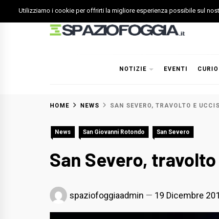
Skip
Utilizziamo i cookie per offrirti la migliore esperienza possibile sul no
to
content
Spazio Foggia
Foggia News Calcio Eventi e Attività nella Capitanata
NOTIZIE
EVENTI
CURIO
HOME
NEWS
SAN SEVERO, TRAVOLTO E UCCI
News
San Giovanni Rotondo
San Severo
San Severo, travolto
spaziofoggiaadmin
19 Dicembre 20