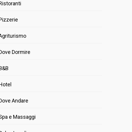
Ristoranti
Pizzerie
Agriturismo
Dove Dormire
B&B
Hotel
Dove Andare
Spa e Massaggi