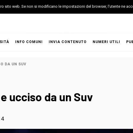
stro sito web. Se non si modificano le impostazioni del browser, l'utente ne acc
SITÀ
INFO COMUNI
INVIA CONTENUTO
NUMERI UTILI
PU
SO DA UN SUV
 e ucciso da un Suv
14