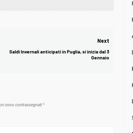
Next
Saldi Invernali anticipati in Puglia, si inizia dal 3
Next
Gennaio
post:
ori sono contrassegnati
*