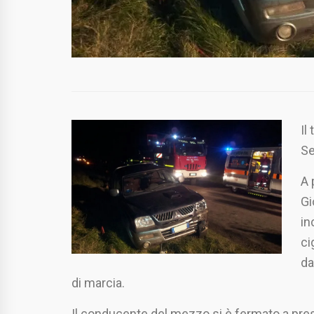
Il
Se
A 
Gi
in
ci
da
di marcia.
Il conducente del mezzo si è fermato a pre