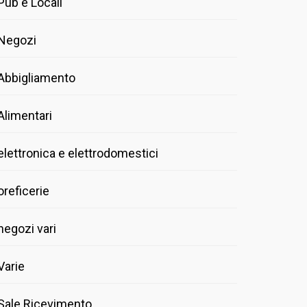
Pub e Locali
Negozi
Abbigliamento
Alimentari
elettronica e elettrodomestici
oreficerie
negozi vari
Varie
Sale Ricevimento