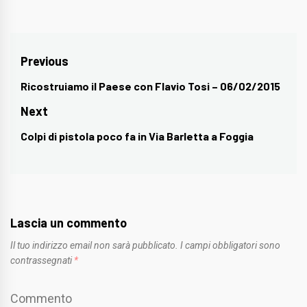
Navigazione
Previous
articoli
Ricostruiamo il Paese con Flavio Tosi – 06/02/2015
Previous
post:
Next
Colpi di pistola poco fa in Via Barletta a Foggia
Next
post:
Lascia un commento
Il tuo indirizzo email non sarà pubblicato.
I campi obbligatori sono
contrassegnati
*
Commento