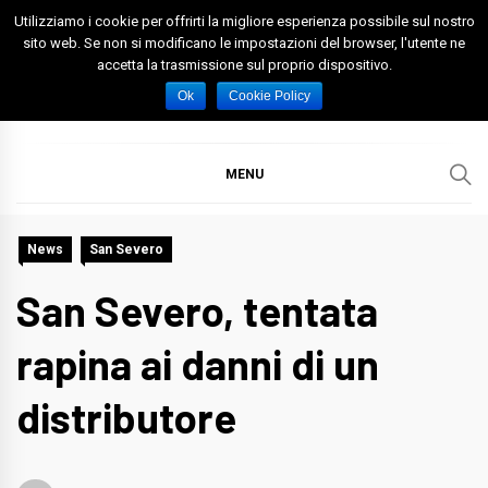
Skip
Utilizziamo i cookie per offrirti la migliore esperienza possibile sul nostro
to
sito web. Se non si modificano le impostazioni del browser, l'utente ne
accetta la trasmissione sul proprio dispositivo.
content
Spazio Foggia
Foggia News Calcio Eventi e Attività nella Capitanata
Ok
Cookie Policy
MENU
News
San Severo
San Severo, tentata
rapina ai danni di un
distributore