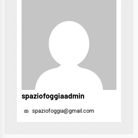
spaziofoggiaadmin
spaziofoggia@gmail.com