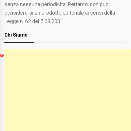
senza nessuna periodicità. Pertanto, non può
considerarsi un prodotto editoriale ai sensi della
Legge n. 62 del 7.03.2001
Chi Siamo
Spaziofoggia.it è stato realizzato da
Etucisei.it
-
Sebastiano Capozzi.
Se vuoi collaborare con Spaziofoggia invia il tuo
curriculum a :
spaziofoggia@gmail.com
COPYRIGHT ALL RIGHTS RESERVED
|
THEME:
BLOG PRIME
BY
THEMEINWP
.