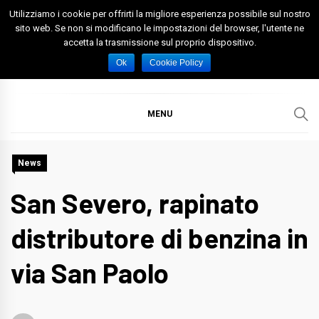
Skip
Utilizziamo i cookie per offrirti la migliore esperienza possibile sul nostro
to
sito web. Se non si modificano le impostazioni del browser, l'utente ne
accetta la trasmissione sul proprio dispositivo.
content
Spazio Foggia
Foggia News Calcio Eventi e Attività nella Capitanata
Ok
Cookie Policy
MENU
News
San Severo, rapinato
distributore di benzina in
via San Paolo