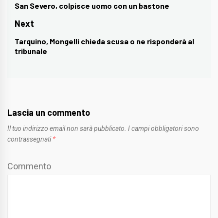
articoli
San Severo, colpisce uomo con un bastone
Previous
post:
Next
Tarquino, Mongelli chieda scusa o ne risponderà al
Next
tribunale
post:
Lascia un commento
Il tuo indirizzo email non sarà pubblicato.
I campi obbligatori sono
contrassegnati
*
Commento