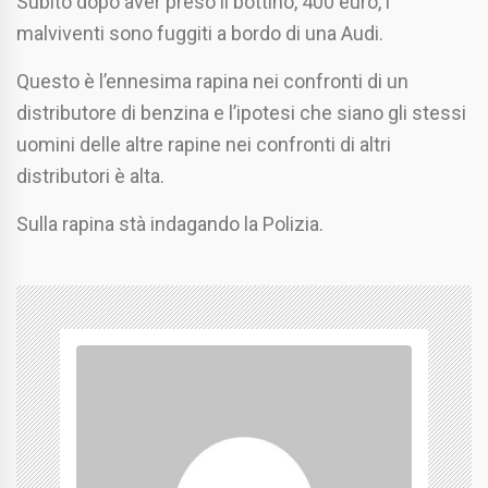
Subito dopo aver preso il bottino, 400 euro, i
malviventi sono fuggiti a bordo di una Audi.
Questo è l’ennesima rapina nei confronti di un
distributore di benzina e l’ipotesi che siano gli stessi
uomini delle altre rapine nei confronti di altri
distributori è alta.
Sulla rapina stà indagando la Polizia.