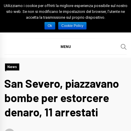
Skip
Utilizziamo i cookie per offrirti la migliore esperienza possibile sul nostro
to
sito web. Se non si modificano le impostazioni del browser, l'utente ne
accetta la trasmissione sul proprio dispositivo.
content
Spazio Foggia
Foggia News Calcio Eventi e Attività nella Capitanata
Ok
Cookie Policy
MENU
News
San Severo, piazzavano
bombe per estorcere
denaro, 11 arrestati