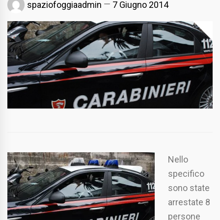
spaziofoggiaadmin
7 Giugno 2014
Nello
specifico
sono state
arrestate 8
persone