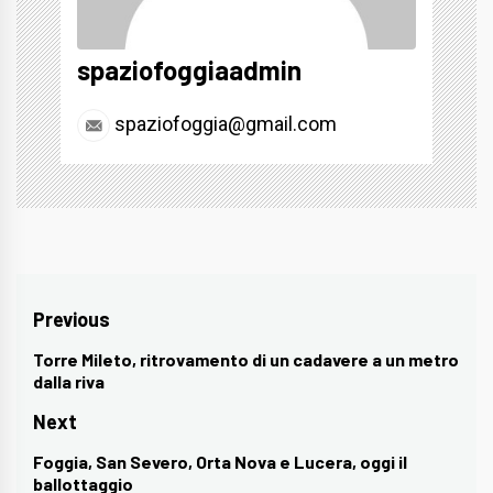
spaziofoggiaadmin
spaziofoggia@gmail.com
Navigazione
Previous
articoli
Torre Mileto, ritrovamento di un cadavere a un metro
Previous
dalla riva
post:
Next
Foggia, San Severo, Orta Nova e Lucera, oggi il
Next
ballottaggio