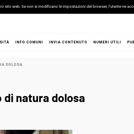
stro sito web. Se non si modificano le impostazioni del browser, l'utente ne acc
SITÀ
INFO COMUNI
INVIA CONTENUTO
NUMERI UTILI
PU
URA DOLOSA
 di natura dolosa