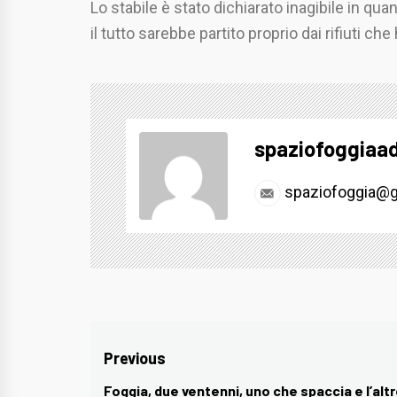
Lo stabile è stato dichiarato inagibile in q
il tutto sarebbe partito proprio dai rifiuti c
spaziofoggiaa
spaziofoggia@g
Navigazione
Previous
articoli
Foggia, due ventenni, uno che spaccia e l’alt
Previous