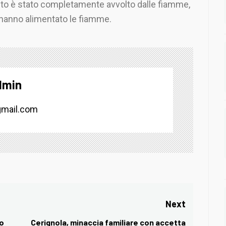
uanto è stato completamente avvolto dalle fiamme,
he hanno alimentato le fiamme.
dmin
mail.com
Next
ro
Cerignola, minaccia familiare con accetta
Next