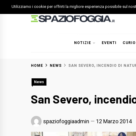
Skip
Utilizziamo i cookie per offrirti la migliore esperienza possibile sul no
to
content
Spazio Foggia
Foggia News Calcio Eventi e Attività nella Capitanata
NOTIZIE
EVENTI
CURIO
HOME
NEWS
SAN SEVERO, INCENDIO DI NAT
News
San Severo, incendio
spaziofoggiaadmin
12 Marzo 2014