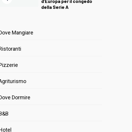
d’Europa per il congedo
della Serie A
Dove Mangiare
Ristoranti
Pizzerie
Agriturismo
Dove Dormire
B&B
Hotel