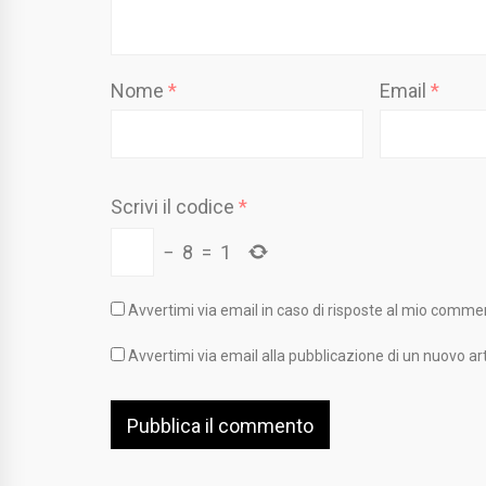
Nome
*
Email
*
Scrivi il codice
*
−
8
=
1
Avvertimi via email in caso di risposte al mio comme
Avvertimi via email alla pubblicazione di un nuovo art