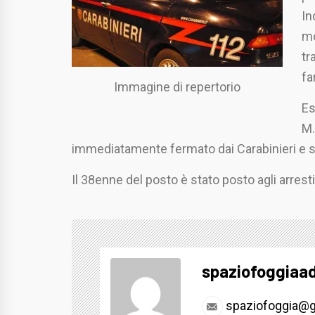
In
mo
tr
fa
Immagine di repertorio
Es
M.
immediatamente fermato dai Carabinieri e s
Il 38enne del posto è stato posto agli arresti
spaziofoggiaa
spaziofoggia@g