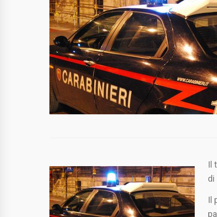
Il
di
Il
pa