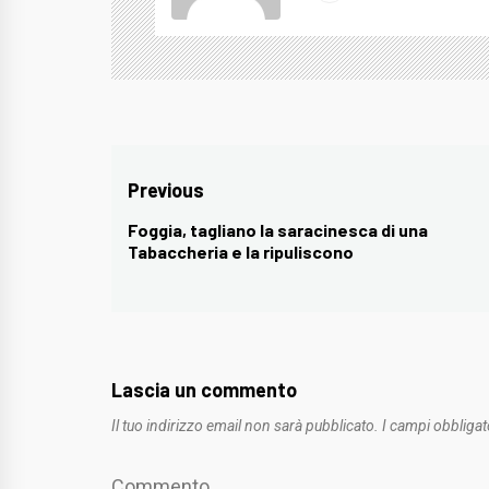
Navigazione
Previous
articoli
Foggia, tagliano la saracinesca di una
Previous
Tabaccheria e la ripuliscono
post:
Lascia un commento
Il tuo indirizzo email non sarà pubblicato.
I campi obbligat
Commento