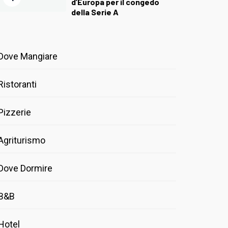
d’Europa per il congedo
della Serie A
Dove Mangiare
Ristoranti
Pizzerie
Agriturismo
Dove Dormire
B&B
Hotel