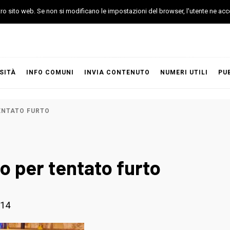
stro sito web. Se non si modificano le impostazioni del browser, l'utente ne acc
SITÀ
INFO COMUNI
INVIA CONTENUTO
NUMERI UTILI
PU
ENTATO FURTO
o per tentato furto
014