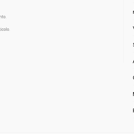
nto.
icolo.