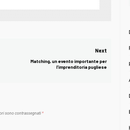
Next
Matching, un evento importante per
Next
l’imprenditoria pugliese
post:
ori sono contrassegnati
*