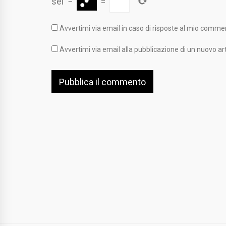
sei
−
=
Avvertimi via email in caso di risposte al mio comme
Avvertimi via email alla pubblicazione di un nuovo art