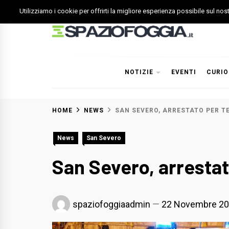
Skip
Utilizziamo i cookie per offrirti la migliore esperienza possibile sul no
to
content
Spazio Foggia
Foggia News Calcio Eventi e Attività nella Capitanata
NOTIZIE
EVENTI
CURIO
HOME
NEWS
SAN SEVERO, ARRESTATO PER T
News
San Severo
San Severo, arrestat
spaziofoggiaadmin
22 Novembre 2