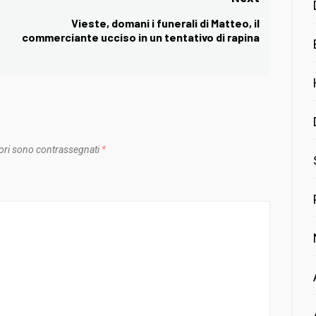
Vieste, domani i funerali di Matteo, il
Next
commerciante ucciso in un tentativo di rapina
post:
ori sono contrassegnati
*