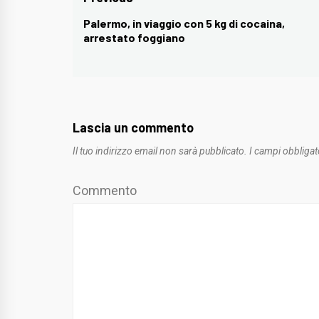
Navigazione
articoli
Palermo, in viaggio con 5 kg di cocaina,
Previous
arrestato foggiano
post:
Lascia un commento
Il tuo indirizzo email non sarà pubblicato.
I campi obbligat
Commento