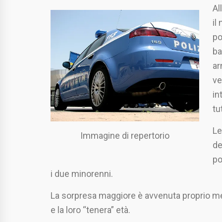
Al
il
po
ba
ar
ve
in
tu
Le
Immagine di repertorio
de
po
i due minorenni.
La sorpresa maggiore è avvenuta proprio men
e la loro “tenera” età.