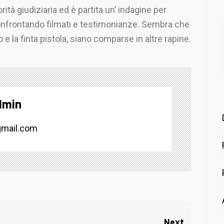
ità giudiziaria ed è partita un’ indagine per
i confrontando filmati e testimonianze. Sembra che
o e la finta pistola, siano comparse in altre rapine.
dmin
mail.com
Next