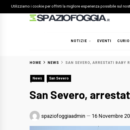
Skip
Utilizziamo i cookie per offrirti la migliore esperienza possibile sul no
to
content
Spazio Foggia
Foggia News Calcio Eventi e Attività nella Capitanata
NOTIZIE
EVENTI
CURIO
HOME
NEWS
SAN SEVERO, ARRESTATI BABY R
News
San Severo
San Severo, arrestati
spaziofoggiaadmin
16 Novembre 2