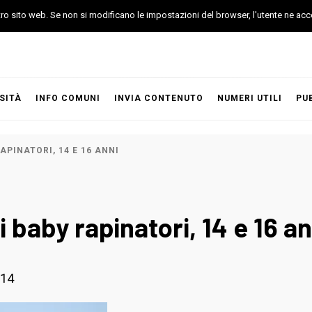
stro sito web. Se non si modificano le impostazioni del browser, l'utente ne acc
SITÀ
INFO COMUNI
INVIA CONTENUTO
NUMERI UTILI
PU
APINATORI, 14 E 16 ANNI
 baby rapinatori, 14 e 16 an
014