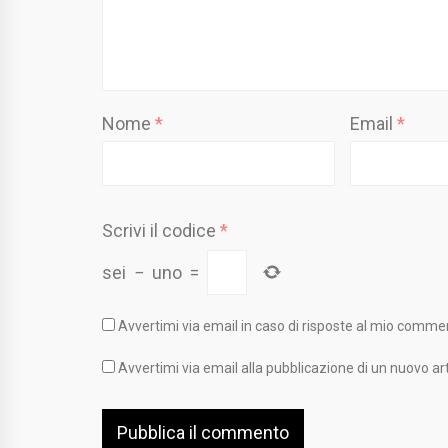
Nome
*
Email
*
Scrivi il codice
*
sei
−
uno
=
Avvertimi via email in caso di risposte al mio comme
Avvertimi via email alla pubblicazione di un nuovo art