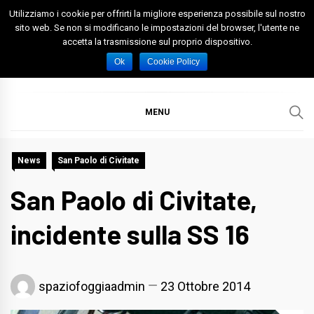
Skip
Utilizziamo i cookie per offrirti la migliore esperienza possibile sul nostro
to
sito web. Se non si modificano le impostazioni del browser, l'utente ne
accetta la trasmissione sul proprio dispositivo.
content
Spazio Foggia
Foggia News Calcio Eventi e Attività nella Capitanata
Ok
Cookie Policy
MENU
News
San Paolo di Civitate
San Paolo di Civitate,
incidente sulla SS 16
spaziofoggiaadmin
23 Ottobre 2014