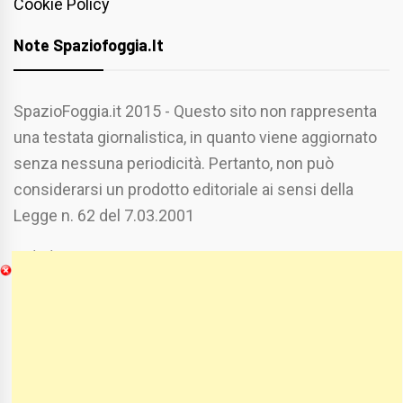
Cookie Policy
Note Spaziofoggia.it
SpazioFoggia.it 2015 - Questo sito non rappresenta
una testata giornalistica, in quanto viene aggiornato
senza nessuna periodicità. Pertanto, non può
considerarsi un prodotto editoriale ai sensi della
Legge n. 62 del 7.03.2001
Chi Siamo
Spaziofoggia.it è stato realizzato da
Etucisei.it
-
Sebastiano Capozzi.
Se vuoi collaborare con Spaziofoggia invia il tuo