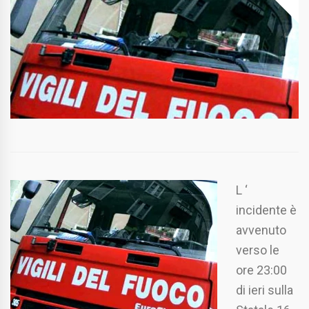
L ‘
incidente è
avvenuto
verso le
ore 23:00
di ieri sulla