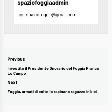
spaziofoggiaadmin
spaziofoggia@gmail.com
Navigazione
Previous
articoli
Investito il Presidente Onorario del Foggia Franco
Previous
Lo Campo
post:
Next
Foggia, armati di coltello rapinano ragazzo in bici
Next
post: