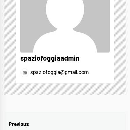
spaziofoggiaadmin
spaziofoggia@gmail.com
Navigazione
Previous