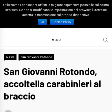
Skip
Utilizziamo i cookie per offrirti la migliore esperienza possibile sul nostro
to
sito web. Se non si modificano le impostazioni del browser, l'utente ne
accetta la trasmissione sul proprio dispositivo.
content
Spazio Foggia
Foggia News Calcio Eventi e Attività nella Capitanata
Ok
Cookie Policy
MENU
News
San Giovanni Rotondo
San Giovanni Rotondo,
accoltella carabinieri al
braccio