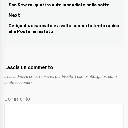
articoli
San Severo, quattro auto incendiate nella notte
Previous
post:
Next
Cerignola, disarmato e a volto scoperto tenta rapina
Next
alle Poste, arrestato
post:
Lascia un commento
Il tuo indirizzo email non sarà pubblicato.
I campi obbligatori sono
contrassegnati
*
Commento