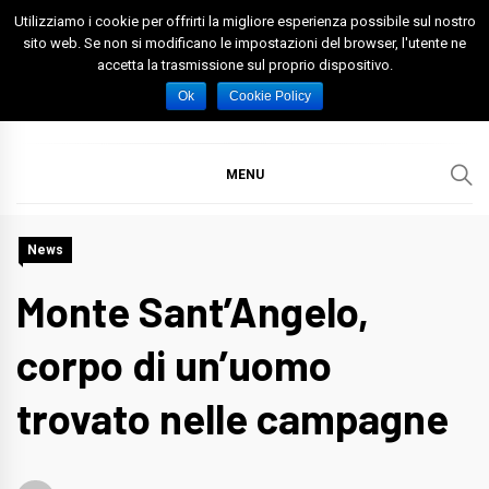
Skip
Utilizziamo i cookie per offrirti la migliore esperienza possibile sul nostro
to
sito web. Se non si modificano le impostazioni del browser, l'utente ne
accetta la trasmissione sul proprio dispositivo.
content
Spazio Foggia
Foggia News Calcio Eventi e Attività nella Capitanata
Ok
Cookie Policy
MENU
News
Monte Sant’Angelo,
corpo di un’uomo
trovato nelle campagne