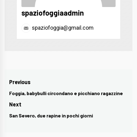
spaziofoggiaadmin
spaziofoggia@gmail.com
Navigazione
Previous
articoli
Foggia, babybulli circondano e picchiano ragazzine
Previous
post:
Next
San Severo, due rapine in pochi giorni
Next
post: