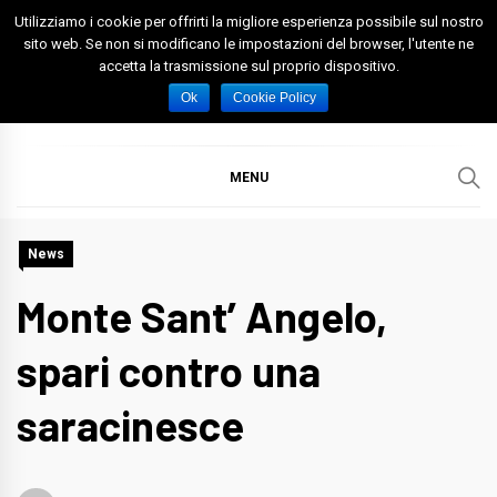
Skip
Utilizziamo i cookie per offrirti la migliore esperienza possibile sul nostro
to
sito web. Se non si modificano le impostazioni del browser, l'utente ne
accetta la trasmissione sul proprio dispositivo.
content
Spazio Foggia
Foggia News Calcio Eventi e Attività nella Capitanata
Ok
Cookie Policy
MENU
News
Monte Sant’ Angelo,
spari contro una
saracinesce