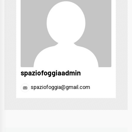
spaziofoggiaadmin
spaziofoggia@gmail.com