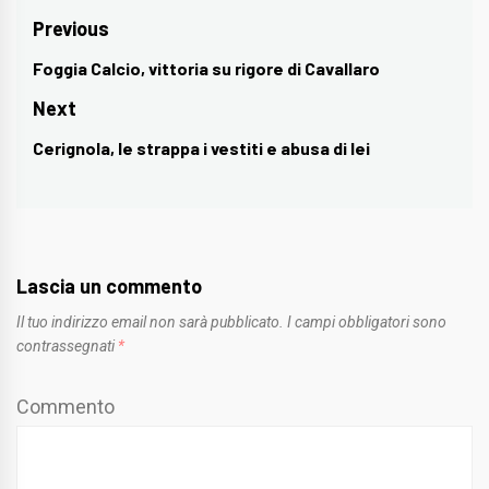
Navigazione
Previous
articoli
Foggia Calcio, vittoria su rigore di Cavallaro
Previous
post:
Next
Cerignola, le strappa i vestiti e abusa di lei
Next
post:
Lascia un commento
Il tuo indirizzo email non sarà pubblicato.
I campi obbligatori sono
contrassegnati
*
Commento