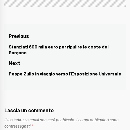
Navigazione
Previous
articoli
Stanziati 600 mila euro per ripulire le coste del
Previous
Gargano
post:
Next
Peppe Zullo in viaggio verso l’Esposizione Universale
Next
post:
Lascia un commento
Il tuo indirizzo email non sarà pubblicato.
I campi obbligatori sono
contrassegnati
*