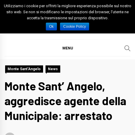
Skip
Utilizziamo i cookie per offrirti la migliore esperienza possibile sul nostro
to
sito web. Se non si modificano le impostazioni del browser, l'utente ne
accetta la trasmissione sul proprio dispositivo.
content
Spazio Foggia
Foggia News Calcio Eventi e Attività nella Capitanata
Ok
Cookie Policy
MENU
Monte Sant’Angelo
News
Monte Sant’ Angelo,
aggredisce agente della
Municipale: arrestato