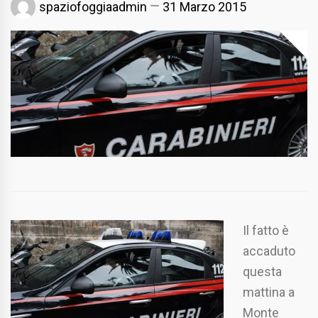
spaziofoggiaadmin
31 Marzo 2015
Il fatto è
accaduto
questa
mattina a
Monte