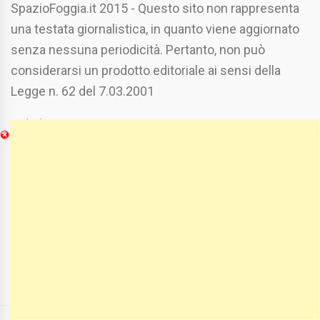
SpazioFoggia.it 2015 - Questo sito non rappresenta
una testata giornalistica, in quanto viene aggiornato
senza nessuna periodicità. Pertanto, non può
considerarsi un prodotto editoriale ai sensi della
Legge n. 62 del 7.03.2001
Chi Siamo
Spaziofoggia.it è stato realizzato da
Etucisei.it
-
Sebastiano Capozzi.
Se vuoi collaborare con Spaziofoggia invia il tuo
curriculum a :
spaziofoggia@gmail.com