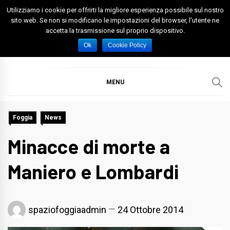
Skip
Utilizziamo i cookie per offrirti la migliore esperienza possibile sul nostro
to
sito web. Se non si modificano le impostazioni del browser, l'utente ne
accetta la trasmissione sul proprio dispositivo.
content
Spazio Foggia
Foggia News Calcio Eventi e Attività nella Capitanata
Ok
Cookie Policy
MENU
Foggia
News
Minacce di morte a
Maniero e Lombardi
spaziofoggiaadmin
24 Ottobre 2014