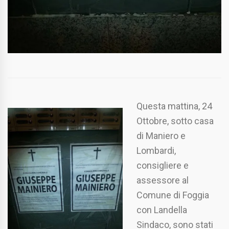
Questa mattina, 24
Ottobre, sotto casa
di Maniero e
Lombardi,
consigliere e
assessore al
Comune di Foggia
con Landella
Sindaco, sono stati