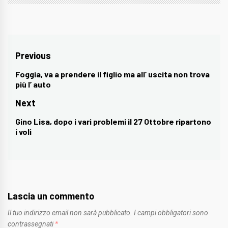
Navigazione
Previous
articoli
Foggia, va a prendere il figlio ma all’ uscita non trova
Previous
più l’ auto
post:
Next
Gino Lisa, dopo i vari problemi il 27 Ottobre ripartono
Next
i voli
post:
Lascia un commento
Il tuo indirizzo email non sarà pubblicato.
I campi obbligatori sono
contrassegnati
*