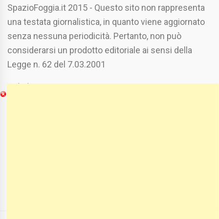
SpazioFoggia.it 2015 - Questo sito non rappresenta
una testata giornalistica, in quanto viene aggiornato
senza nessuna periodicità. Pertanto, non può
considerarsi un prodotto editoriale ai sensi della
Legge n. 62 del 7.03.2001
Chi Siamo
Spaziofoggia.it è stato realizzato da
Etucisei.it
-
Sebastiano Capozzi.
Se vuoi collaborare con Spaziofoggia invia il tuo
curriculum a :
spaziofoggia@gmail.com