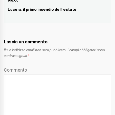
Lucera, il primo incendio dell’ estate
Next
post:
Lascia un commento
Il tuo indirizzo email non sarà pubblicato.
I campi obbligatori sono
contrassegnati
*
Commento