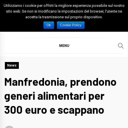
Skip
Utilizziamo i cookie per offrirti la migliore esperienza possibile sul nostro
to
sito web. Se non si modificano le impostazioni del browser, l'utente ne
accetta la trasmissione sul proprio dispositivo.
content
Spazio Foggia
Foggia News Calcio Eventi e Attività nella Capitanata
Ok
Cookie Policy
MENU
News
Manfredonia, prendono
generi alimentari per
300 euro e scappano