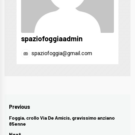
spaziofoggiaadmin
spaziofoggia@gmail.com
Navigazione
Previous
articoli
Foggia, crollo Via De Amicis, gravissimo anziano
Previous
85enne
post:
Next