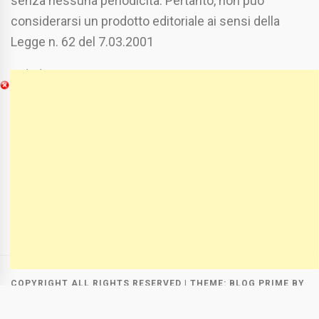
senza nessuna periodicità. Pertanto, non può
considerarsi un prodotto editoriale ai sensi della
Legge n. 62 del 7.03.2001
Chi Siamo
Spaziofoggia.it è stato realizzato da
Etucisei.it
-
Sebastiano Capozzi.
Se vuoi collaborare con Spaziofoggia invia il tuo
curriculum a :
spaziofoggia@gmail.com
COPYRIGHT ALL RIGHTS RESERVED
|
THEME:
BLOG PRIME
BY
THEMEINWP
.