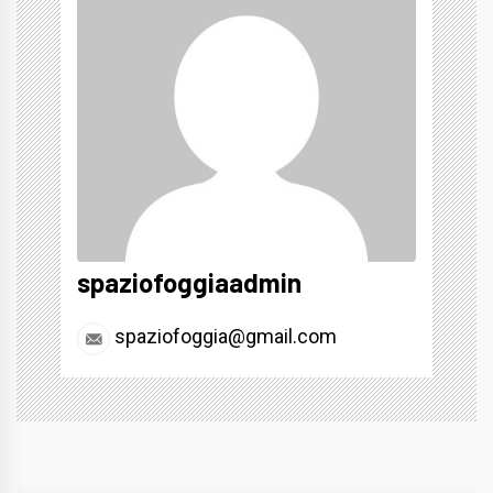
spaziofoggiaadmin
spaziofoggia@gmail.com