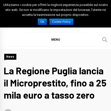
Skip
Utilizziamo i cookie per offrirti la migliore esperienza possibile sul nostro
to
sito web. Se non si modificano le impostazioni del browser, l'utente ne
accetta la trasmissione sul proprio dispositivo.
content
Spazio Foggia
Foggia News Calcio Eventi e Attività nella Capitanata
Ok
Cookie Policy
MENU
News
La Regione Puglia lancia
il Microprestito, fino a 25
mila euro a tasso zero