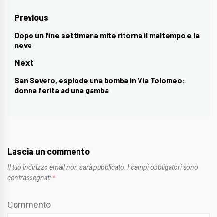
Navigazione
Previous
articoli
Dopo un fine settimana mite ritorna il maltempo e la
Previous
neve
post:
Next
San Severo, esplode una bomba in Via Tolomeo:
Next
donna ferita ad una gamba
post:
Lascia un commento
Il tuo indirizzo email non sarà pubblicato.
I campi obbligatori sono
contrassegnati
*
Commento