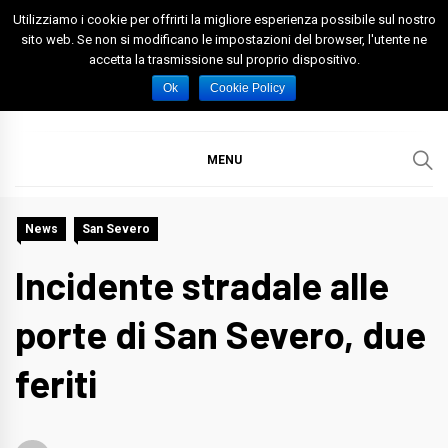
Skip
Utilizziamo i cookie per offrirti la migliore esperienza possibile sul nostro
to
sito web. Se non si modificano le impostazioni del browser, l'utente ne
accetta la trasmissione sul proprio dispositivo.
content
Spazio Foggia
Foggia News Calcio Eventi e Attività nella Capitanata
Ok
Cookie Policy
MENU
News
San Severo
Incidente stradale alle
porte di San Severo, due
feriti