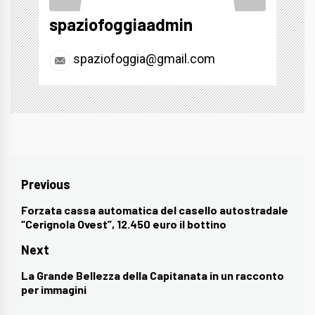
spaziofoggiaadmin
spaziofoggia@gmail.com
Navigazione
Previous
articoli
Forzata cassa automatica del casello autostradale
Previous
“Cerignola Ovest”, 12.450 euro il bottino
post:
Next
La Grande Bellezza della Capitanata in un racconto
Next
per immagini
post: