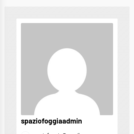
spaziofoggiaadmin