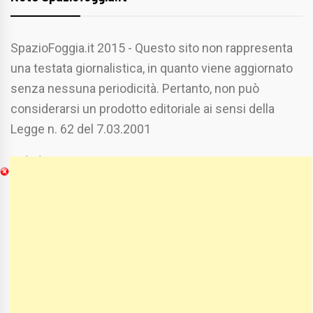
SpazioFoggia.it 2015 - Questo sito non rappresenta
una testata giornalistica, in quanto viene aggiornato
senza nessuna periodicità. Pertanto, non può
considerarsi un prodotto editoriale ai sensi della
Legge n. 62 del 7.03.2001
Chi Siamo
Spaziofoggia.it è stato realizzato da
Etucisei.it
-
Sebastiano Capozzi.
Se vuoi collaborare con Spaziofoggia invia il tuo
curriculum a :
spaziofoggia@gmail.com