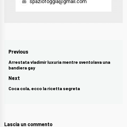
spaziofoggia@gmail.com
Navigazione
Previous
articoli
Arrestata vladimir luxuria mentre sventolava una
Previous
bandiera gay
post:
Next
Coca cola, ecco la ricetta segreta
Next
post:
Lascia un commento