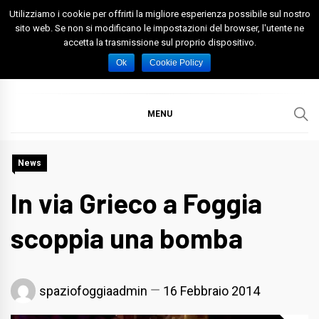
Skip
Utilizziamo i cookie per offrirti la migliore esperienza possibile sul nostro
to
sito web. Se non si modificano le impostazioni del browser, l'utente ne
accetta la trasmissione sul proprio dispositivo.
content
Spazio Foggia
Foggia News Calcio Eventi e Attività nella Capitanata
Ok
Cookie Policy
MENU
News
In via Grieco a Foggia
scoppia una bomba
spaziofoggiaadmin
16 Febbraio 2014