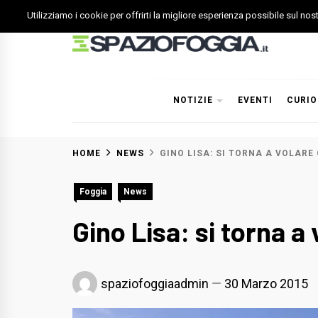
Skip
Utilizziamo i cookie per offrirti la migliore esperienza possibile sul no
to
content
Spazio Foggia
Foggia News Calcio Eventi e Attività nella Capitanata
NOTIZIE
EVENTI
CURIO
HOME
NEWS
GINO LISA: SI TORNA A VOLARE 
Foggia
News
Gino Lisa: si torna a v
spaziofoggiaadmin
30 Marzo 2015