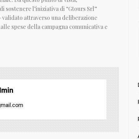
 sostenere l’iniziativa di “Gtours Srl”
– validato attraverso una deliberazione
re alle spese della campagna comunicativa e
dmin
mail.com