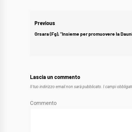
Navigazione
Previous
articoli
Orsara (Fg), “Insieme per promuovere la Daun
Previous
post:
Lascia un commento
Il tuo indirizzo email non sarà pubblicato.
I campi obbligat
Commento