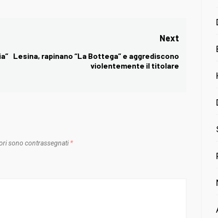
Next
ia”
Lesina, rapinano “La Bottega” e aggrediscono
Next
violentemente il titolare
post:
ori sono contrassegnati
*