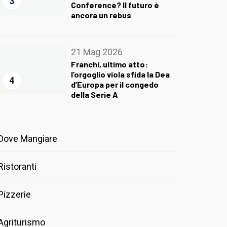
3
Conference? Il futuro è
ancora un rebus
21 Mag 2026
Franchi, ultimo atto:
l’orgoglio viola sfida la Dea
4
d’Europa per il congedo
della Serie A
Dove Mangiare
Ristoranti
Pizzerie
Agriturismo