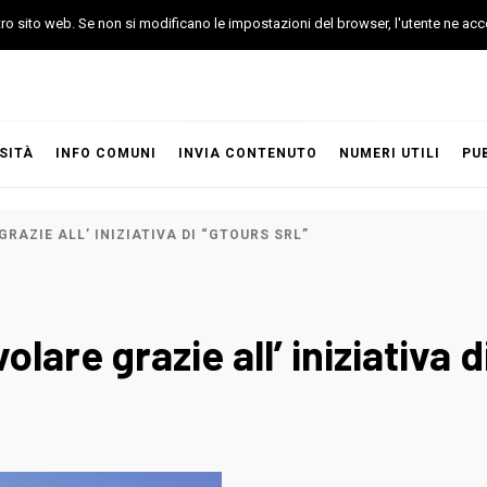
stro sito web. Se non si modificano le impostazioni del browser, l'utente ne acc
SITÀ
INFO COMUNI
INVIA CONTENUTO
NUMERI UTILI
PU
GRAZIE ALL’ INIZIATIVA DI “GTOURS SRL”
olare grazie all’ iniziativa 