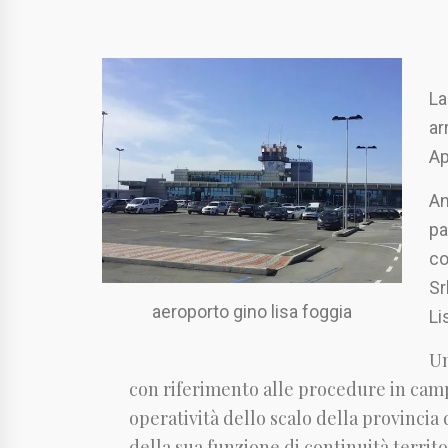
La
ar
Ap
An
pa
co
Sr
aeroporto gino lisa foggia
Li
Un
con riferimento alle procedure in cam
operatività dello scalo della provincia 
della sua funzione di continuità territo