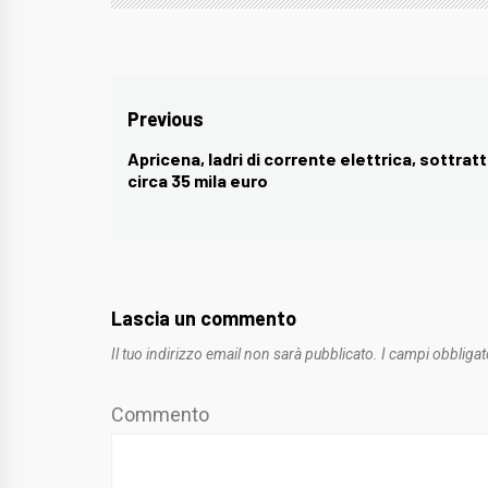
Navigazione
Previous
articoli
Apricena, ladri di corrente elettrica, sottratt
Previous
circa 35 mila euro
post:
Lascia un commento
Il tuo indirizzo email non sarà pubblicato.
I campi obbligat
Commento