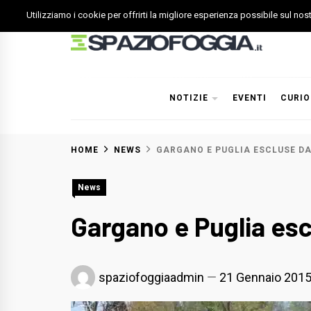
Skip
Utilizziamo i cookie per offrirti la migliore esperienza possibile sul no
to
content
Spazio Foggia
Foggia News Calcio Eventi e Attività nella Capitanata
NOTIZIE
EVENTI
CURIO
HOME
NEWS
GARGANO E PUGLIA ESCLUSE DA
News
Gargano e Puglia esc
spaziofoggiaadmin
21 Gennaio 201