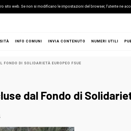
stro sito web. Se non si modificano le impostazioni del browser, l'utente ne acc
SITÀ
INFO COMUNI
INVIA CONTENUTO
NUMERI UTILI
PU
L FONDO DI SOLIDARIETÀ EUROPEO FSUE
luse dal Fondo di Solidari
5