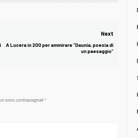
Next
i
A Lucera in 200 per ammirare “Daunia, poesia di
Next
un paesaggio”
post:
ori sono contrassegnati
*