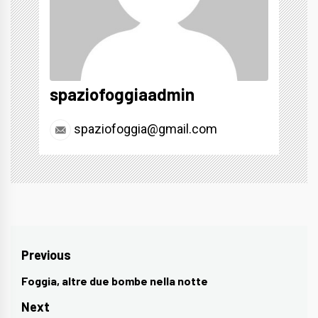
spaziofoggiaadmin
spaziofoggia@gmail.com
Navigazione
Previous
articoli
Foggia, altre due bombe nella notte
Previous
post:
Next