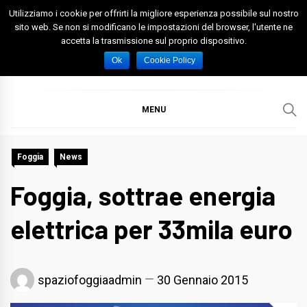
Skip
Utilizziamo i cookie per offrirti la migliore esperienza possibile sul nostro
to
sito web. Se non si modificano le impostazioni del browser, l'utente ne
accetta la trasmissione sul proprio dispositivo.
content
Spazio Foggia
Foggia News Calcio Eventi e Attività nella Capitanata
Ok
Cookie Policy
MENU
Foggia
News
Foggia, sottrae energia
elettrica per 33mila euro
spaziofoggiaadmin
30 Gennaio 2015