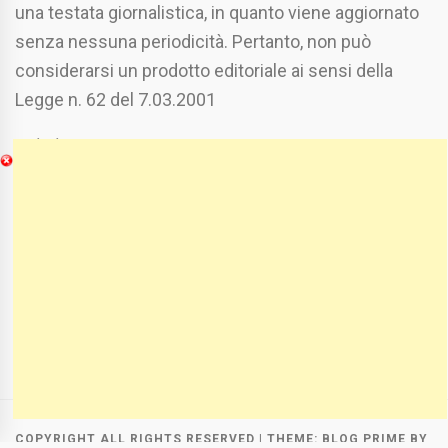
una testata giornalistica, in quanto viene aggiornato
senza nessuna periodicità. Pertanto, non può
considerarsi un prodotto editoriale ai sensi della
Legge n. 62 del 7.03.2001
Chi Siamo
Spaziofoggia.it è stato realizzato da
Etucisei.it
-
Sebastiano Capozzi.
Se vuoi collaborare con Spaziofoggia invia il tuo
curriculum a :
spaziofoggia@gmail.com
COPYRIGHT ALL RIGHTS RESERVED
|
THEME:
BLOG PRIME
BY